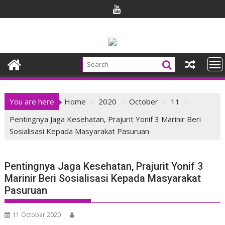
Skip
to
content
You are here
Home
2020
October
11
Pentingnya Jaga Kesehatan, Prajurit Yonif 3 Marinir Beri
Sosialisasi Kepada Masyarakat Pasuruan
Pentingnya Jaga Kesehatan, Prajurit Yonif 3
Marinir Beri Sosialisasi Kepada Masyarakat
Pasuruan
11 October 2020