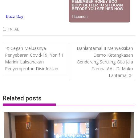
TNI AL
Post
Cegah Meluasnya
Danlantamal II Menyaksikan
navigation
Penyebaran Covid-19, Yonif 1
Demo Ketangkasan
Marinir Laksanakan
Genderang Seruling Gita Jala
Penyemprotan Disinfektan
Taruna AAL Di Mako
Lantamal
Related posts