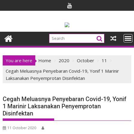
Skip
to
content
You are here
Home
2020
October
11
Cegah Meluasnya Penyebaran Covid-19, Yonif 1 Marinir
Laksanakan Penyemprotan Disinfektan
Cegah Meluasnya Penyebaran Covid-19, Yonif
1 Marinir Laksanakan Penyemprotan
Disinfektan
11 October 2020