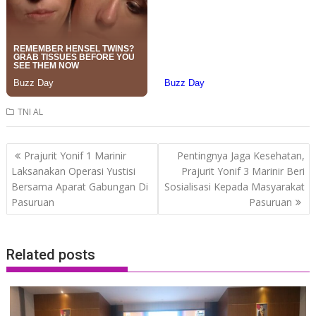
TNI AL
Post
Prajurit Yonif 1 Marinir
Pentingnya Jaga Kesehatan,
navigation
Laksanakan Operasi Yustisi
Prajurit Yonif 3 Marinir Beri
Bersama Aparat Gabungan Di
Sosialisasi Kepada Masyarakat
Pasuruan
Pasuruan
Related posts