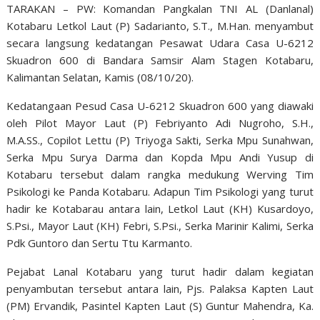
TARAKAN – PW: Komandan Pangkalan TNI AL (Danlanal)
Kotabaru Letkol Laut (P) Sadarianto, S.T., M.Han. menyambut
secara langsung kedatangan Pesawat Udara Casa U-6212
Skuadron 600 di Bandara Samsir Alam Stagen Kotabaru,
Kalimantan Selatan, Kamis (08/10/20).
Kedatangaan Pesud Casa U-6212 Skuadron 600 yang diawaki
oleh Pilot Mayor Laut (P) Febriyanto Adi Nugroho, S.H.,
M.A.SS., Copilot Lettu (P) Triyoga Sakti, Serka Mpu Sunahwan,
Serka Mpu Surya Darma dan Kopda Mpu Andi Yusup di
Kotabaru tersebut dalam rangka medukung Werving Tim
Psikologi ke Panda Kotabaru. Adapun Tim Psikologi yang turut
hadir ke Kotabarau antara lain, Letkol Laut (KH) Kusardoyo,
S.Psi., Mayor Laut (KH) Febri, S.Psi., Serka Marinir Kalimi, Serka
Pdk Guntoro dan Sertu Ttu Karmanto.
Pejabat Lanal Kotabaru yang turut hadir dalam kegiatan
penyambutan tersebut antara lain, Pjs. Palaksa Kapten Laut
(PM) Ervandik, Pasintel Kapten Laut (S) Guntur Mahendra, Ka.