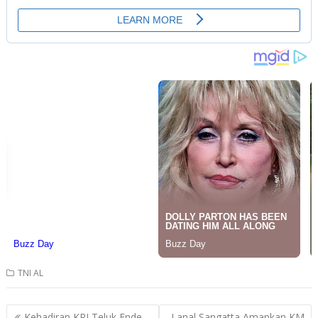
TNI AL
Post
Kehadiran KRI Teluk Ende-
Lanal Sangatta Amankan KM.