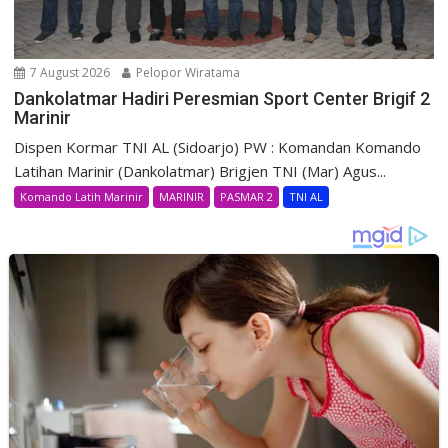
7 August 2026
Pelopor Wiratama
Dankolatmar Hadiri Peresmian Sport Center Brigif 2
Marinir
Dispen Kormar TNI AL (Sidoarjo) PW : Komandan Komando
Latihan Marinir (Dankolatmar) Brigjen TNI (Mar) Agus...
Komando Latih Marinir
MARINIR
PASMAR 2
TNI AL