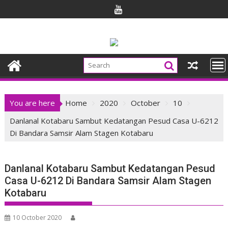
Skip
to
content
You are here
Home
2020
October
10
Danlanal Kotabaru Sambut Kedatangan Pesud Casa U-6212
Di Bandara Samsir Alam Stagen Kotabaru
Danlanal Kotabaru Sambut Kedatangan Pesud
Casa U-6212 Di Bandara Samsir Alam Stagen
Kotabaru
10 October 2020