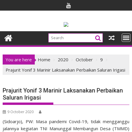
Skip
to
content
You are here
Home
2020
October
9
Prajurit Yonif 3 Marinir Laksanakan Perbaikan Saluran Irigasi
Prajurit Yonif 3 Marinir Laksanakan Perbaikan
Saluran Irigasi
9 October 2020
(Sidoarjo), PW: Masa pandemi Covid-19, tidak mengganggu
jalannya kegiatan TNI Manunggal Membangun Desa (TMMD)