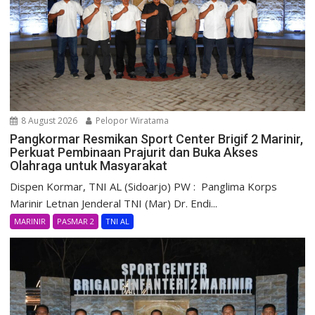
8 August 2026
Pelopor Wiratama
Pangkormar Resmikan Sport Center Brigif 2 Marinir,
Perkuat Pembinaan Prajurit dan Buka Akses
Olahraga untuk Masyarakat
Dispen Kormar, TNI AL (Sidoarjo) PW : Panglima Korps
Marinir Letnan Jenderal TNI (Mar) Dr. Endi...
MARINIR
PASMAR 2
TNI AL