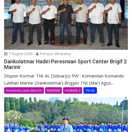
7 August 2026
Pelopor Wiratama
Dankolatmar Hadiri Peresmian Sport Center Brigif 2
Marinir
Dispen Kormar TNI AL (Sidoarjo) PW : Komandan Komando
Latihan Marinir (Dankolatmar) Brigjen TNI (Mar) Agus...
Komando Latih Marinir
MARINIR
PASMAR 2
TNI AL