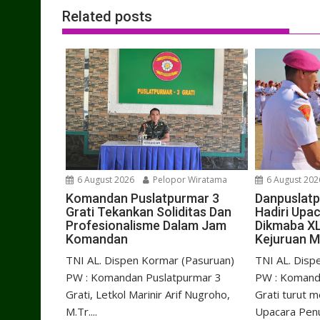
Related posts
6 August 2026
Pelopor Wiratama
6 August 202
Komandan Puslatpurmar 3
Danpuslatp
Grati Tekankan Soliditas Dan
Hadiri Upa
Profesionalisme Dalam Jam
Dikmaba XL
Komandan
Kejuruan M
TNI AL. Dispen Kormar (Pasuruan)
TNI AL. Disp
PW : Komandan Puslatpurmar 3
PW : Komand
Grati, Letkol Marinir Arif Nugroho,
Grati turut 
M.Tr....
Upacara Penu