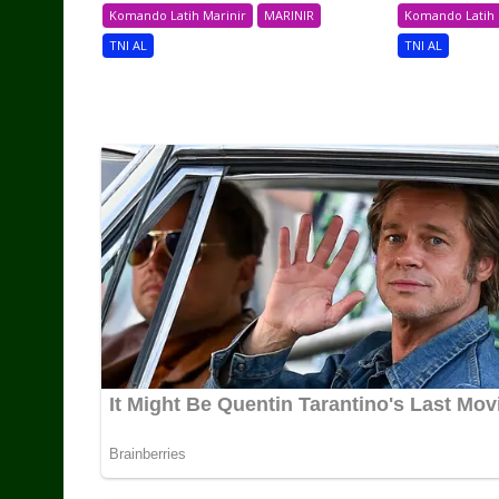
Komando Latih Marinir
MARINIR
Komando Latih 
TNI AL
TNI AL