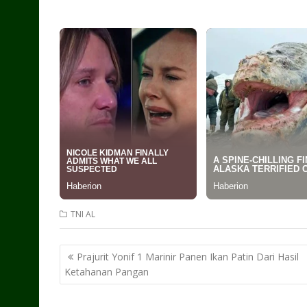
TNI AL
Post
Prajurit Yonif 1 Marinir Panen Ikan Patin Dari Hasil
navigation
Ketahanan Pangan