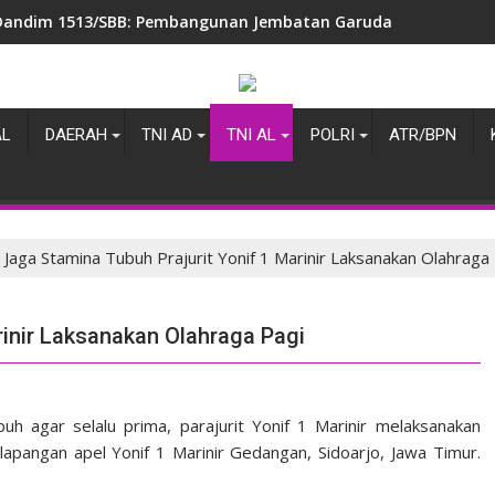
Dandim 1513/SBB: Pembangunan Jembatan Garuda di Luhu dan S
AL
DAERAH
TNI AD
TNI AL
POLRI
ATR/BPN
Jaga Stamina Tubuh Prajurit Yonif 1 Marinir Laksanakan Olahraga
rinir Laksanakan Olahraga Pagi
h agar selalu prima, parajurit Yonif 1 Marinir melaksanakan
apangan apel Yonif 1 Marinir Gedangan, Sidoarjo, Jawa Timur.