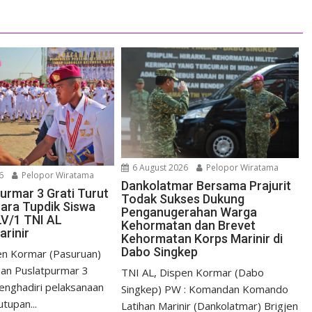
6 August 2026
Pelopor Wiratama
6
Pelopor Wiratama
Dankolatmar Bersama Prajurit
urmar 3 Grati Turut
Todak Sukses Dukung
cara Tupdik Siswa
Penganugerahan Warga
V/1 TNI AL
Kehormatan dan Brevet
arinir
Kehormatan Korps Marinir di
Dabo Singkep
en Kormar (Pasuruan)
an Puslatpurmar 3
TNI AL, Dispen Kormar (Dabo
menghadiri pelaksanaan
Singkep) PW : Komandan Komando
tupan...
Latihan Marinir (Dankolatmar) Brigjen