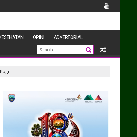
umeith Pasinaro Terus Dikebut
KESEHATAN
OPINI
ADVERTORIAL
 Pagi