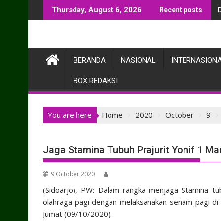
Skip
Thursday, August 6, 2026
Recent posts
to
content
BERANDA
NASIONAL
INTERNASION
BOX REDAKSI
You are here
Home
2020
October
9
Jaga Stamina Tubuh Prajurit Yonif 1 Ma
9 October 2020
(Sidoarjo), PW: Dalam rangka menjaga Stamina tubu
olahraga pagi dengan melaksanakan senam pagi di l
Jumat (09/10/2020).