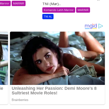
TNI (Mar)...
Marinir
MARINIR
Komando Latih Marinir
MARINIR
TNI AL