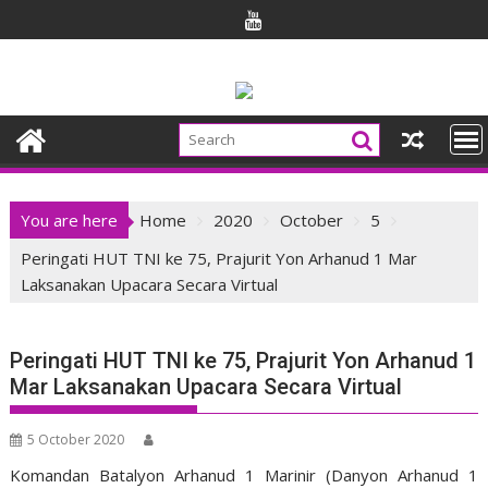
Skip
to
content
You are here
Home
2020
October
5
Peringati HUT TNI ke 75, Prajurit Yon Arhanud 1 Mar
Laksanakan Upacara Secara Virtual
Peringati HUT TNI ke 75, Prajurit Yon Arhanud 1
Mar Laksanakan Upacara Secara Virtual
5 October 2020
Komandan Batalyon Arhanud 1 Marinir (Danyon Arhanud 1