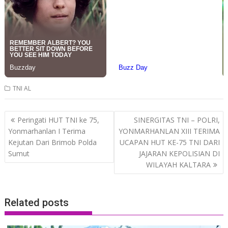
TNI AL
Post
Peringati HUT TNI ke 75,
SINERGITAS TNI – POLRI,
navigation
Yonmarhanlan I Terima
YONMARHANLAN XIII TERIMA
Kejutan Dari Brimob Polda
UCAPAN HUT KE-75 TNI DARI
Sumut
JAJARAN KEPOLISIAN DI
WILAYAH KALTARA
Related posts