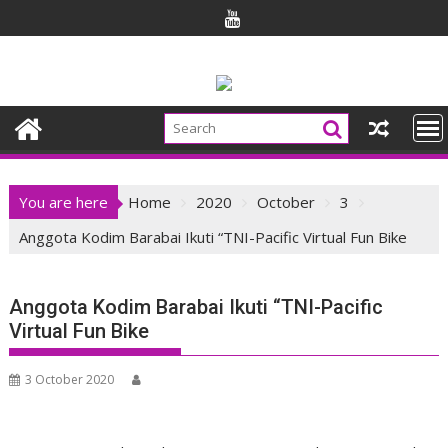
Skip
to
content
You are here
Home
2020
October
3
Anggota Kodim Barabai Ikuti “TNI-Pacific Virtual Fun Bike
Anggota Kodim Barabai Ikuti “TNI-Pacific
Virtual Fun Bike
3 October 2020