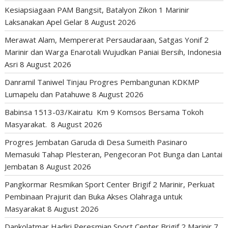
Kesiapsiagaan PAM Bangsit, Batalyon Zikon 1 Marinir
Laksanakan Apel Gelar
8 August 2026
Merawat Alam, Mempererat Persaudaraan, Satgas Yonif 2
Marinir dan Warga Enarotali Wujudkan Paniai Bersih, Indonesia
Asri
8 August 2026
Danramil Taniwel Tinjau Progres Pembangunan KDKMP
Lumapelu dan Patahuwe
8 August 2026
Babinsa 1513-03/Kairatu Km 9 Komsos Bersama Tokoh
Masyarakat.
8 August 2026
Progres Jembatan Garuda di Desa Sumeith Pasinaro
Memasuki Tahap Plesteran, Pengecoran Pot Bunga dan Lantai
Jembatan
8 August 2026
Pangkormar Resmikan Sport Center Brigif 2 Marinir, Perkuat
Pembinaan Prajurit dan Buka Akses Olahraga untuk
Masyarakat
8 August 2026
Dankolatmar Hadiri Peresmian Sport Center Brigif 2 Marinir
7