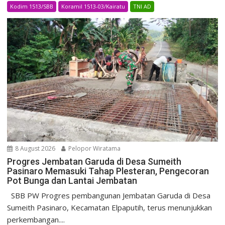
Kodim 1513/SBB
Koramil 1513-03/Kairatu
TNI AD
8 August 2026
Pelopor Wiratama
Progres Jembatan Garuda di Desa Sumeith
Pasinaro Memasuki Tahap Plesteran, Pengecoran
Pot Bunga dan Lantai Jembatan
SBB PW Progres pembangunan Jembatan Garuda di Desa
Sumeith Pasinaro, Kecamatan Elpaputih, terus menunjukkan
perkembangan....