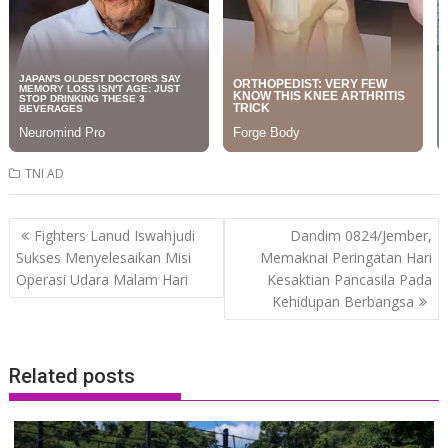
TNI AD
Post
Fighters Lanud Iswahjudi
Dandim 0824/Jember,
navigation
Sukses Menyelesaikan Misi
Memaknai Peringatan Hari
Operasi Udara Malam Hari
Kesaktian Pancasila Pada
Kehidupan Berbangsa
Related posts