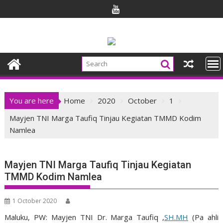
Skip
to
content
You are here
Home
2020
October
1
Mayjen TNI Marga Taufiq Tinjau Kegiatan TMMD Kodim
Namlea
Mayjen TNI Marga Taufiq Tinjau Kegiatan
TMMD Kodim Namlea
1 October 2020
Maluku, PW: Mayjen TNI Dr. Marga Taufiq ,
SH.MH
(Pa ahli