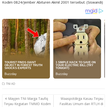
Kodim 0824/Jember Abituren Akmil 2001 tersebut. (Siswandi)
TNI AD
Post
Mayjen TNI Marga Taufiq
Waaspotdirga Kasau Tinjau
navigation
Tinjau Kegiatan TMMD Kodim
Fasilitas Umum dan RTLH di