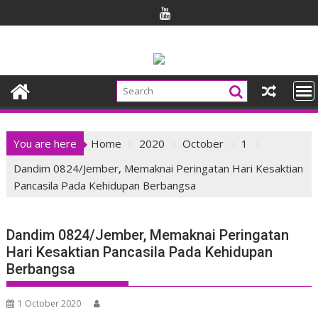
Skip
to
content
You are here
Home
2020
October
1
Dandim 0824/Jember, Memaknai Peringatan Hari Kesaktian
Pancasila Pada Kehidupan Berbangsa
Dandim 0824/Jember, Memaknai Peringatan
Hari Kesaktian Pancasila Pada Kehidupan
Berbangsa
1 October 2020