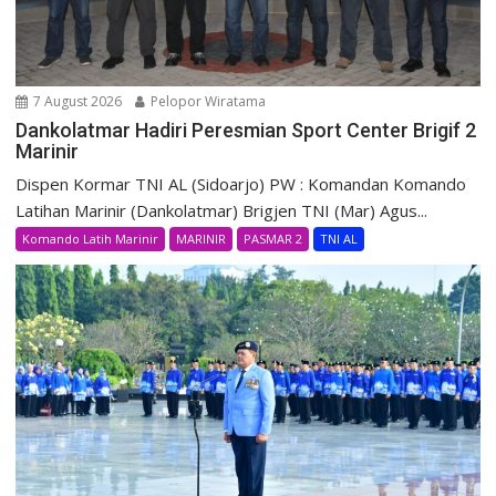
7 August 2026
Pelopor Wiratama
Dankolatmar Hadiri Peresmian Sport Center Brigif 2
Marinir
Dispen Kormar TNI AL (Sidoarjo) PW : Komandan Komando
Latihan Marinir (Dankolatmar) Brigjen TNI (Mar) Agus...
Komando Latih Marinir
MARINIR
PASMAR 2
TNI AL