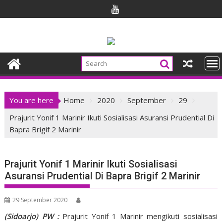
Skip
to
content
You are here
Home
2020
September
29
Prajurit Yonif 1 Marinir Ikuti Sosialisasi Asuransi Prudential Di
Bapra Brigif 2 Marinir
Prajurit Yonif 1 Marinir Ikuti Sosialisasi
Asuransi Prudential Di Bapra Brigif 2 Marinir
29 September 2020
(Sidoarjo) PW :
Prajurit Yonif 1 Marinir mengikuti sosialisasi