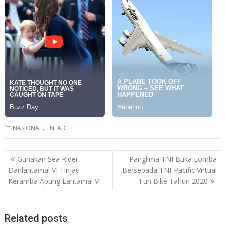
,
NASIONAL
TNI AD
Post
Gunakan Sea Rider,
Panglima TNI Buka Lomba
navigation
Danlantamal VI Tinjau
Bersepada TNI-Pacific Virtual
Keramba Apung Lantamal VI
Fun Bike Tahun 2020
Related posts