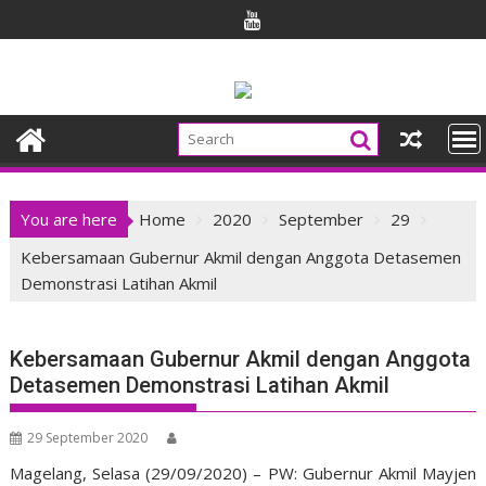
Skip
to
content
You are here
Home
2020
September
29
Kebersamaan Gubernur Akmil dengan Anggota Detasemen
Demonstrasi Latihan Akmil
Kebersamaan Gubernur Akmil dengan Anggota
Detasemen Demonstrasi Latihan Akmil
29 September 2020
Magelang, Selasa (29/09/2020) – PW: Gubernur Akmil Mayjen