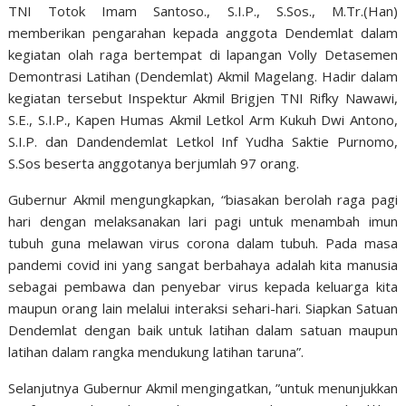
TNI Totok Imam Santoso., S.I.P., S.Sos., M.Tr.(Han)
memberikan pengarahan kepada anggota Dendemlat dalam
kegiatan olah raga bertempat di lapangan Volly Detasemen
Demontrasi Latihan (Dendemlat) Akmil Magelang. Hadir dalam
kegiatan tersebut Inspektur Akmil Brigjen TNI Rifky Nawawi,
S.E., S.I.P., Kapen Humas Akmil Letkol Arm Kukuh Dwi Antono,
S.I.P. dan Dandendemlat Letkol Inf Yudha Saktie Purnomo,
S.Sos beserta anggotanya berjumlah 97 orang.
Gubernur Akmil mengungkapkan, “biasakan berolah raga pagi
hari dengan melaksanakan lari pagi untuk menambah imun
tubuh guna melawan virus corona dalam tubuh. Pada masa
pandemi covid ini yang sangat berbahaya adalah kita manusia
sebagai pembawa dan penyebar virus kepada keluarga kita
maupun orang lain melalui interaksi sehari-hari. Siapkan Satuan
Dendemlat dengan baik untuk latihan dalam satuan maupun
latihan dalam rangka mendukung latihan taruna”.
Selanjutnya Gubernur Akmil mengingatkan, ”untuk menunjukkan