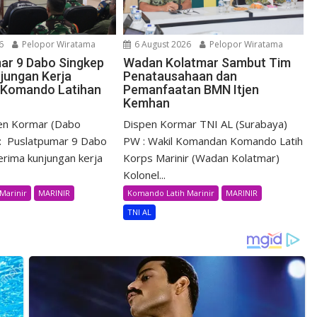
6
Pelopor Wiratama
6 August 2026
Pelopor Wiratama
ar 9 Dabo Singkep
Wadan Kolatmar Sambut Tim
jungan Kerja
Penatausahaan dan
Komando Latihan
Pemanfaatan BMN Itjen
Kemhan
pen Kormar (Dabo
Dispen Kormar TNI AL (Surabaya)
: Puslatpumar 9 Dabo
PW : Wakil Komandan Komando Latih
rima kunjungan kerja
Korps Marinir (Wadan Kolatmar)
Kolonel...
Marinir
MARINIR
Komando Latih Marinir
MARINIR
TNI AL