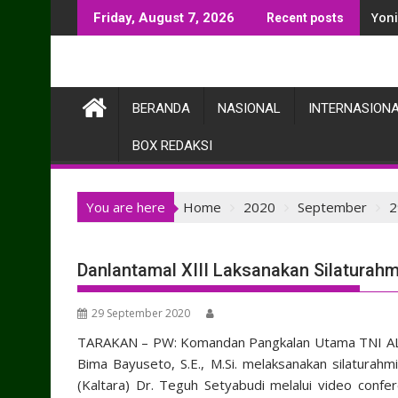
Skip
Yon
Friday, August 7, 2026
Recent posts
to
content
BERANDA
NASIONAL
INTERNASION
BOX REDAKSI
You are here
Home
2020
September
2
Danlantamal XIII Laksanakan Silaturahm
29 September 2020
TARAKAN – PW: Komandan Pangkalan Utama TNI AL X
Bima Bayuseto, S.E., M.Si. melaksanakan silaturah
(Kaltara) Dr. Teguh Setyabudi melalui video conf