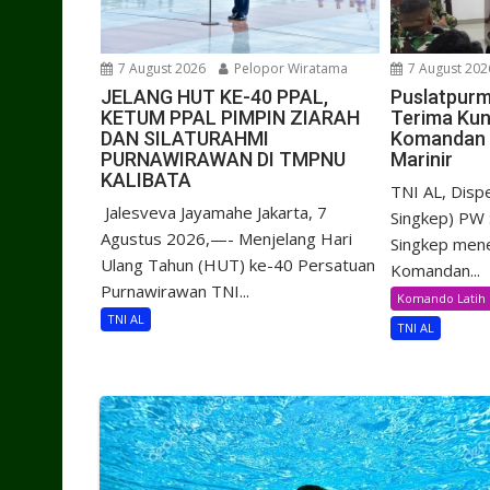
7 August 2026
Pelopor Wiratama
7 August 202
JELANG HUT KE-40 PPAL,
Puslatpurm
KETUM PPAL PIMPIN ZIARAH
Terima Kun
DAN SILATURAHMI
Komandan 
PURNAWIRAWAN DI TMPNU
Marinir
KALIBATA
TNI AL, Dis
​ Jalesveva Jayamahe Jakarta, 7
Singkep) PW 
Agustus 2026,—- Menjelang Hari
Singkep mene
Ulang Tahun (HUT) ke-40 Persatuan
Komandan...
Purnawirawan TNI...
Komando Latih 
TNI AL
TNI AL