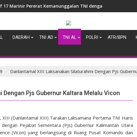
if 17 Marinir Pererat Kemanunggalan TNI dengan Masyarakat 
AL
DAERAH
TNI AD
TNI AL
POLRI
ATR/BPN
9
Danlantamal XIII Laksanakan Silaturahmi Dengan Pjs Gubernu
i Dengan Pjs Gubernur Kaltara Melalu Vicon
III (Danlantamal XIII) Tarakan Laksamana Pertama TNI Haris
mi dengan Pejabat Sementara (Pjs) Gubernur Kalimantan Utara
erence (Vicon) yang berlangsung di Ruang Pusat Komando dan