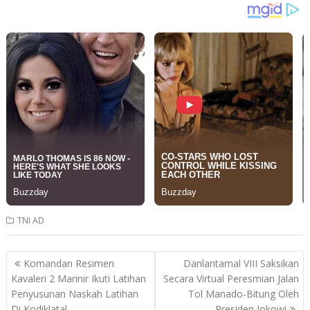
TNI AD
Post
Komandan Resimen
Danlantamal VIII Saksikan
navigation
Kavaleri 2 Marinir Ikuti Latihan
Secara Virtual Peresmian Jalan
Penyusunan Naskah Latihan
Tol Manado-Bitung Oleh
Di Kodiklatal
Presiden Jokowi