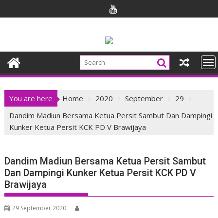
Skip
to
content
You are here
Home
2020
September
29
Dandim Madiun Bersama Ketua Persit Sambut Dan Dampingi
Kunker Ketua Persit KCK PD V Brawijaya
Dandim Madiun Bersama Ketua Persit Sambut
Dan Dampingi Kunker Ketua Persit KCK PD V
Brawijaya
29 September 2020