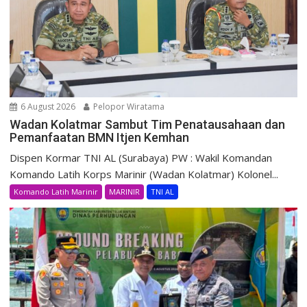
6 August 2026
Pelopor Wiratama
Wadan Kolatmar Sambut Tim Penatausahaan dan
Pemanfaatan BMN Itjen Kemhan
Dispen Kormar TNI AL (Surabaya) PW : Wakil Komandan
Komando Latih Korps Marinir (Wadan Kolatmar) Kolonel...
Komando Latih Marinir
MARINIR
TNI AL