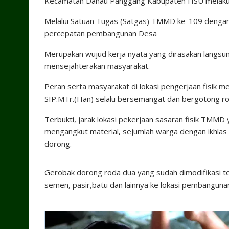
Kecamatan Danau Panggang Kabupaten HSU melakukan
Melalui Satuan Tugas (Satgas) TMMD ke-109 denga
percepatan pembangunan Desa
Merupakan wujud kerja nyata yang dirasakan langsung
mensejahterakan masyarakat.
Peran serta masyarakat di lokasi pengerjaan fisik m
SIP.MTr.(Han) selalu bersemangat dan bergotong r
Terbukti, jarak lokasi pekerjaan sasaran fisik TMM
mengangkut material, sejumlah warga dengan ikhl
dorong.
Gerobak dorong roda dua yang sudah dimodifikasi te
semen, pasir,batu dan lainnya ke lokasi pembangunan