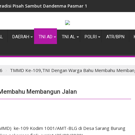
radisi Pisah Sambut Dandenma Pasmar 1
AL
DAERAH
TNI AD
TNI AL
POLRI
ATR/BPN
6
TMMD Ke-109,TNI Dengan Warga Bahu Membahu Membangu
 Membahu Membangun Jalan
MD) ke-109 Kodim 1001/AMT-BLG di Desa Sarang Burung