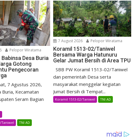
7 August 2026
Pelopor Wiratama
Koramil 1513-02/Taniwel
6
Pelopor Wiratama
Bersama Warga Hatunuru
i Babinsa Desa Buria
Gelar Jumat Bersih di Area TPU
arga Gotong
ntu Pengecoran
SBB PW Koramil 1513-02/Taniwel
rga
dan pemerintah Desa serta
masyarakat menggelar kegiatan
t, 7 Agustus 2026,
Jumat Bersih di Tempat...
 Buria, Kecamatan
upaten Seram Bagian
Koramil 1513-02/Taniwel
TNI AD
B
2/Taniwel
TNI AD