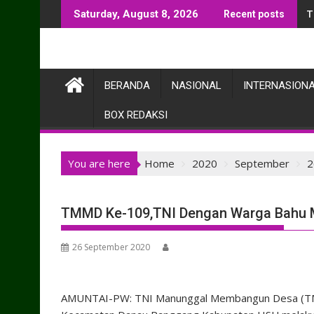
Skip
T
Saturday, August 8, 2026
Recent posts
to
content
BERANDA
NASIONAL
INTERNASION
BOX REDAKSI
You are here
Home
2020
September
2
TMMD Ke-109,TNI Dengan Warga Bahu
26 September 2020
AMUNTAI-PW: TNI Manunggal Membangun Desa (TM