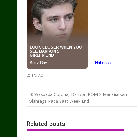
TNI AD
Post
Waspada Corona, Danyon POM 2 Mar Giatkan
navigation
Olahraga Pada Saat Week End
Related posts