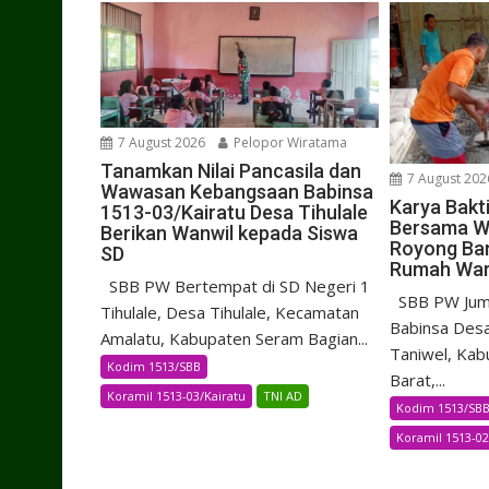
7 August 2026
Pelopor Wiratama
Tanamkan Nilai Pancasila dan
7 August 202
Wawasan Kebangsaan Babinsa
Karya Bakt
1513-03/Kairatu Desa Tihulale
Bersama W
Berikan Wanwil kepada Siswa
Royong Ba
SD
Rumah Wa
SBB PW Bertempat di SD Negeri 1
SBB PW Juma
Tihulale, Desa Tihulale, Kecamatan
Babinsa Desa
Amalatu, Kabupaten Seram Bagian...
Taniwel, Kab
Kodim 1513/SBB
Barat,...
Koramil 1513-03/Kairatu
TNI AD
Kodim 1513/SB
Koramil 1513-0