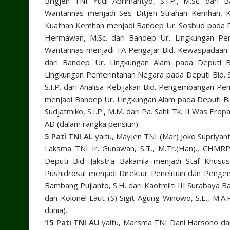
Brigjen TNI Yudi Abrimantyo, S.I.P., M.Sc. dar
Wantannas menjadi Ses Ditjen Strahan Kemhan, Kol
Kuathan Kemhan menjadi Bandep Ur. Sosbud pada D
Hermawan, M.Sc. dari Bandep Ur. Lingkungan Pem
Wantannas menjadi TA Pengajar Bid. Kewaspadaan N
dari Bandep Ur. Lingkungan Alam pada Deputi B
Lingkungan Pemerintahan Negara pada Deputi Bid. S
S.I.P. dari Analisa Kebijakan Bid. Pengembangan 
menjadi Bandep Ur. Lingkungan Alam pada Deputi Bi
Sudjatmiko, S.I.P., M.M. dari Pa. Sahli Tk. II Was Er
AD (dalam rangka pensiun).
5 Pati TNI AL
yaitu, Mayjen TNI (Mar) Joko Supriyan
Laksma TNI Ir. Gunawan, S.T., M.Tr.(Han)., CHMR
Deputi Bid. Jakstra Bakamla menjadi Staf Khusus
Pushidrosal menjadi Direktur Penelitian dan Peng
Bambang Pujianto, S.H. dari Kaotmilti III Surabaya
dan Kolonel Laut (S) Sigit Agung Winowo, S.E., M.A
dunia).
15 Pati TNI AU
yaitu, Marsma TNI Dani Harsono dar