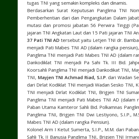
tugas TNI yang semakin kompleks dan dinamis.
Berdasarkan Surat Keputusan Panglima TNI No
Pemberhentian dari dan Pengangkatan Dalam Jabatan
mutasi dan promosi jabatan 56 Perwira Tinggi (Pati
jajaran TNI Angkatan Laut dan 15 Pati jajaran TNI A
37 Pati TNI AD
tersebut yaitu Letjen TNI dr. Bamban
menjadi Pati Mabes TNI AD (dalam rangka pensiun), M
Panglima TNI menjadi Pati Mabes TNI AD (dalam rang
Dankodiklat TNI menjadi Pa Sahi Tk. III Bid. Jah
Koorsahli Panglima TNI menjadi Dankodikat TNI, May
TNI,
Mayjen TNI Achmad Riad, S.I.P
. dari Wadan Se
dari Dirlat Kodiklat TNI menjadi Wadan Sesko TNI, Kol
TNI menjadi Dirlat Kodiklat TNI, Brigjen TNI Sumant
Panglima TNI menjadi Pati Mabes TNI AD (dalam rang
Paban Utama Kamteror Sahli Bid. Polkamnas Panglima 
Panglima TNI, Brigjen TNI Dwi Lestiyono, S.I.P., M.
Mabes TNI AD (dalam rangka Pensiun).
Kolonel Arm I Ketut Sumerta, S.I.P., M.M. dari Pab
Sahli Tk. II Banusia Panglima TNI, Brigjen TNI Ir