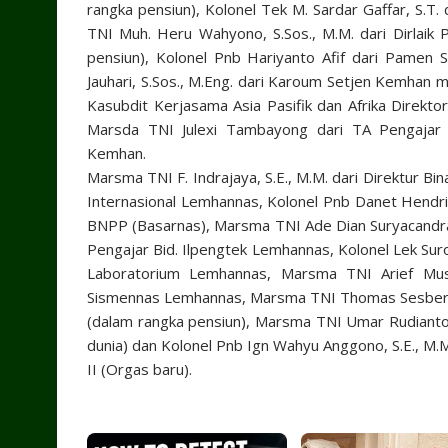
rangka pensiun), Kolonel Tek M. Sardar Gaffar, S.T.
TNI Muh. Heru Wahyono, S.Sos., M.M. dari Dirlaik
pensiun), Kolonel Pnb Hariyanto Afif dari Pamen 
Jauhari, S.Sos., M.Eng. dari Karoum Setjen Kemhan 
Kasubdit Kerjasama Asia Pasifik dan Afrika Direk
Marsda TNI Julexi Tambayong dari TA Pengajar 
Kemhan.
Marsma TNI F. Indrajaya, S.E., M.M. dari Direktur 
Internasional Lemhannas, Kolonel Pnb Danet Hendri
BNPP (Basarnas), Marsma TNI Ade Dian Suryacandra
Pengajar Bid. Ilpengtek Lemhannas, Kolonel Lek Sur
Laboratorium Lemhannas, Marsma TNI Arief Mus
Sismennas Lemhannas, Marsma TNI Thomas Sesber, S.
(dalam rangka pensiun), Marsma TNI Umar Rudianto,
dunia) dan Kolonel Pnb Ign Wahyu Anggono, S.E., M.
II (Orgas baru).