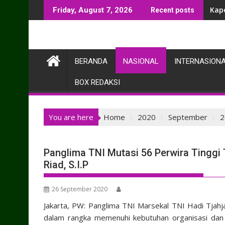
Skip
Kap
Friday, August 7, 2026
Recent posts
to
content
BERANDA
NASIONAL
INTERNASION
BOX REDAKSI
You are here
Home
2020
September
2
Panglima TNI Mutasi 56 Perwira Tinggi
Riad, S.I.P
26 September 2020
Jakarta, PW: Panglima TNI Marsekal TNI Hadi Tjahja
dalam rangka memenuhi kebutuhan organisasi dan 