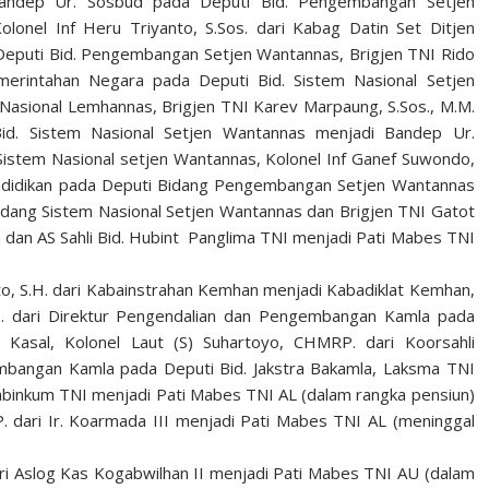
i Bandep Ur. Sosbud pada Deputi Bid. Pengembangan Setjen
onel Inf Heru Triyanto, S.Sos. dari Kabag Datin Set Ditjen
eputi Bid. Pengembangan Setjen Wantannas, Brigjen TNI Rido
erintahan Negara pada Deputi Bid. Sistem Nasional Setjen
asional Lemhannas, Brigjen TNI Karev Marpaung, S.Sos., M.M.
id. Sistem Nasional Setjen Wantannas menjadi Bandep Ur.
istem Nasional setjen Wantannas, Kolonel Inf Ganef Suwondo,
Pendidikan pada Deputi Bidang Pengembangan Setjen Wantannas
dang Sistem Nasional Setjen Wantannas dan Brigjen TNI Gatot
opa dan AS Sahli Bid. Hubint Panglima TNI menjadi Pati Mabes TNI
to, S.H. dari Kabainstrahan Kemhan menjadi Kabadiklat Kemhan,
P. dari Direktur Pengendalian dan Pengembangan Kamla pada
 Kasal, Kolonel Laut (S) Suhartoyo, CHMRP. dari Koorsahli
embangan Kamla pada Deputi Bid. Jakstra Bakamla, Laksma TNI
 Babinkum TNI menjadi Pati Mabes TNI AL (dalam rangka pensiun)
.P. dari Ir. Koarmada III menjadi Pati Mabes TNI AL (meninggal
i Aslog Kas Kogabwilhan II menjadi Pati Mabes TNI AU (dalam