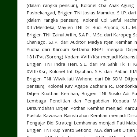
(dalam rangka pensiun), Kolonel Cba Anak Agung N
Pusbekangad, Brigjen TNI Josias Mamuko, S.I.P. da
(dalam rangka pensiun), Kolonel Cpl Saiful Rac
XIII/Merdeka, Mayjen TNI Dr. Budi Prijono, S.T.,
Brigjen TNI Zainul Arifin, S.A.P., M.Sc. dari Karope
Chaniago, S.I.P. dari Auditor Madya Itjen Kemha
Yudha dari Karoum Settama BNPT menjadi Dirjen
181/Pvt (Sorong) Kodam XVIII/Ksr menjadi Kabains
Brigjen TNI Indra Heri, S.E. dari Pa Sahli Tk. I
XVIII/Ksr, Kolonel Inf Djauhari, S.E. dari Paban II
Brigjen TNI Wiwik Jati Wahono dari Dir SDM Ditj
pensiun), Kolonel Kav Agape Zacharia R., Dondonk
Ditjen Kuathan Kemhan, Brigjen TNI Susilo Adi Pu
Lembaga Penelitian dan Pengabdian Kepada Mas
Dirsumdahan Ditjen Pothan Kemhan menjadi Karoum
Puslola Kawasan Bainstrahan Kemhan menjadi Dirs
Pengajar Bid. Strategi Lemhannas menjadi Pati Mabe
Brigjen TNI Kup Yanto Setiono, M.A. dari Ses Ditje