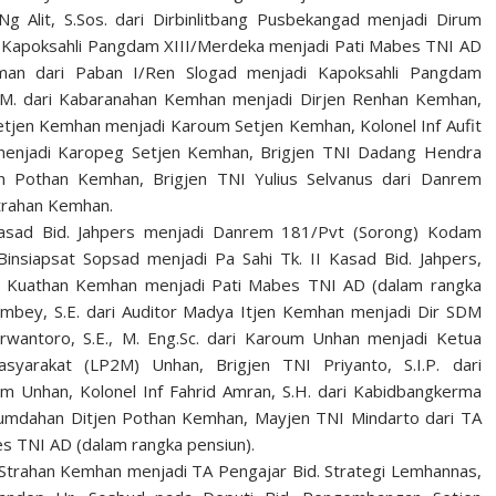
g Alit, S.Sos. dari Dirbinlitbang Pusbekangad menjadi Dirum
ri Kapoksahli Pangdam XIII/Merdeka menjadi Pati Mabes TNI AD
himan dari Paban I/Ren Slogad menjadi Kapoksahli Pangdam
 M.M. dari Kabaranahan Kemhan menjadi Dirjen Renhan Kemhan,
g Setjen Kemhan menjadi Karoum Setjen Kemhan, Kolonel Inf Aufit
n menjadi Karopeg Setjen Kemhan, Brigjen TNI Dadang Hendra
 Pothan Kemhan, Brigjen TNI Yulius Selvanus dari Danrem
trahan Kemhan.
I Kasad Bid. Jahpers menjadi Danrem 181/Pvt (Sorong) Kodam
I/Binsiapsat Sopsad menjadi Pa Sahi Tk. II Kasad Bid. Jahpers,
en Kuathan Kemhan menjadi Pati Mabes TNI AD (dalam rangka
ambey, S.E. dari Auditor Madya Itjen Kemhan menjadi Dir SDM
rwantoro, S.E., M. Eng.Sc. dari Karoum Unhan menjadi Ketua
yarakat (LP2M) Unhan, Brigjen TNI Priyanto, S.I.P. dari
 Unhan, Kolonel Inf Fahrid Amran, S.H. dari Kabidbangkerma
umdahan Ditjen Pothan Kemhan, Mayjen TNI Mindarto dari TA
s TNI AD (dalam rangka pensiun).
n Strahan Kemhan menjadi TA Pengajar Bid. Strategi Lemhannas,