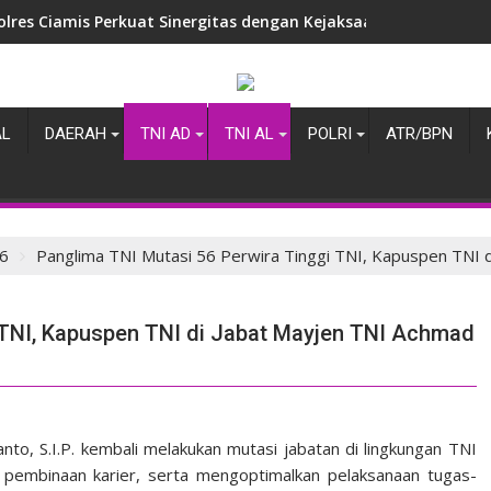
olres Ciamis Perkuat Sinergitas dengan Kejaksaan Negeri, Ba
AL
DAERAH
TNI AD
TNI AL
POLRI
ATR/BPN
6
Panglima TNI Mutasi 56 Perwira Tinggi TNI, Kapuspen TNI d
 TNI, Kapuspen TNI di Jabat Mayjen TNI Achmad
nto, S.I.P. kembali melakukan mutasi jabatan di lingkungan TNI
pembinaan karier, serta mengoptimalkan pelaksanaan tugas-