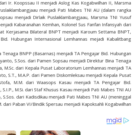
 dari Ir. Koopssau II menjadi Aslog Kas Kogabwilhan II, Marsma
 Puslaiklambangjaau menjadi Pati Mabes TNI AU (dalam rangka
Sopsau menjadi Dirlaik Puslaiklambangjaau, Marsma TNI Yusuf
menjadi Kabaranahan Kemhan, Kolonel Sus Fanfan Infansyah dari
torat Kerjasama Bilateral BNPT menjadi Karoum Settama BNPT,
Bid. Hubungan Internasional Lemhannas mejadi Kabalitbang
Bina Tenaga BNPP (Basarnas) menjadi TA Pengajar Bid. Hubungan
yanto, S.Sos. dari Pamen Sopsau menjadi Direktur Bina Tenaga
, M.Sc. dari Kepala Pusat Laboratorium Lemhannas menjadi TA
oto, S.T., M.A.P. dari Pamen Diskomleksau menjadi Kepala Pusat
tofa, M.M. dari Waasops Kasau menjadi TA Pengajar Bid.
I.P., M.Si. dari Staf Khusus Kasau menjadi Pati Mabes TNI AU
 S.Sos. dari Kadisdikau menjadi Pati Mabes TNI AU (meninggal
M. dari Paban VI/Bindik Spersau menjadi Kapoksahli Kogabwilhan