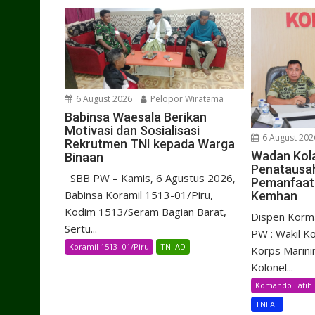
6 August 2026
Pelopor Wiratama
Babinsa Waesala Berikan
Motivasi dan Sosialisasi
6 August 202
Rekrutmen TNI kepada Warga
Wadan Kol
Binaan
Penatausa
SBB PW – Kamis, 6 Agustus 2026,
Pemanfaat
Babinsa Koramil 1513-01/Piru,
Kemhan
Kodim 1513/Seram Bagian Barat,
Dispen Korma
Sertu...
PW : Wakil 
Koramil 1513 -01/Piru
TNI AD
Korps Marini
Kolonel...
Komando Latih 
TNI AL