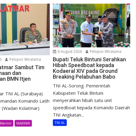
6 August 2026
Pelopor Wiratama
Bupati Teluk Bintuni Serahkan
6
Pelopor Wiratama
Hibah Speedboat kepada
atmar Sambut Tim
Kodaeral XIV pada Ground
haan dan
Breaking Pelabuhan Babo
an BMN Itjen
TNI AL-Sorong. Pemerintah
Kabupaten Teluk Bintuni
r TNI AL (Surabaya)
menyerahkan hibah satu unit
Komandan Komando Latih
speedboat kepada Komando Daerah
r (Wadan Kolatmar)
TNI Angkatan...
TNI AL
Marinir
MARINIR