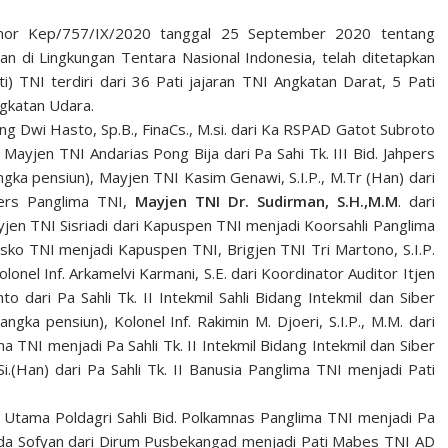
mor Kep/757/IX/2020 tanggal 25 September 2020 tentang
 di Lingkungan Tentara Nasional Indonesia, telah ditetapkan
) TNI terdiri dari 36 Pati jajaran TNI Angkatan Darat, 5 Pati
ngkatan Udara.
g Dwi Hasto, Sp.B., FinaCs., M.si. dari Ka RSPAD Gatot Subroto
ayjen TNI Andarias Pong Bija dari Pa Sahi Tk. III Bid. Jahpers
ka pensiun), Mayjen TNI Kasim Genawi, S.I.P., M.Tr (Han) dari
pers Panglima TNI,
Mayjen TNI Dr. Sudirman, S.H.,M.M
. dari
jen TNI Sisriadi dari Kapuspen TNI menjadi Koorsahli Panglima
sko TNI menjadi Kapuspen TNI, Brigjen TNI Tri Martono, S.I.P.
onel Inf. Arkamelvi Karmani, S.E. dari Koordinator Auditor Itjen
o dari Pa Sahli Tk. II Intekmil Sahli Bidang Intekmil dan Siber
ka pensiun), Kolonel Inf. Rakimin M. Djoeri, S.I.P., M.M. dari
TNI menjadi Pa Sahli Tk. II Intekmil Bidang Intekmil dan Siber
Si.(Han) dari Pa Sahli Tk. II Banusia Panglima TNI menjadi Pati
an Utama Poldagri Sahli Bid. Polkamnas Panglima TNI menjadi Pa
manda Sofyan dari Dirum Pusbekangad menjadi Pati Mabes TNI AD