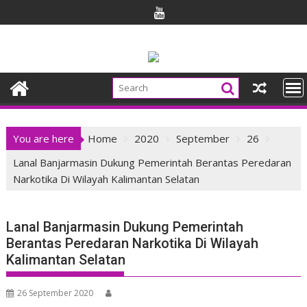
Skip
to
content
You are here
Home
2020
September
26
Lanal Banjarmasin Dukung Pemerintah Berantas Peredaran
Narkotika Di Wilayah Kalimantan Selatan
Lanal Banjarmasin Dukung Pemerintah
Berantas Peredaran Narkotika Di Wilayah
Kalimantan Selatan
26 September 2020