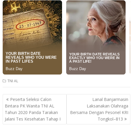
TNI AL
Post
Peserta Seleksi Calon
Lanal Banjarmasin
navigation
Bintara PK Wanita TNI AL
Laksanakan Olahraga
Tahun 2020 Panda Tarakan
Bersama Dengan Pesonel KRI
Jalani Tes Kesehatan Tahap I
Tongkol–813