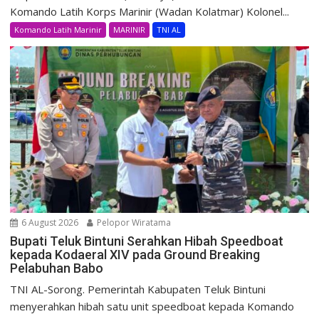
Komando Latih Korps Marinir (Wadan Kolatmar) Kolonel...
Komando Latih Marinir
MARINIR
TNI AL
6 August 2026
Pelopor Wiratama
Bupati Teluk Bintuni Serahkan Hibah Speedboat
kepada Kodaeral XIV pada Ground Breaking
Pelabuhan Babo
TNI AL-Sorong. Pemerintah Kabupaten Teluk Bintuni
menyerahkan hibah satu unit speedboat kepada Komando