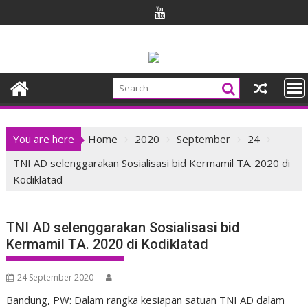
Skip
to
content
You are here
Home
2020
September
24
TNI AD selenggarakan Sosialisasi bid Kermamil TA. 2020 di
Kodiklatad
TNI AD selenggarakan Sosialisasi bid
Kermamil TA. 2020 di Kodiklatad
24 September 2020
Bandung, PW: Dalam rangka kesiapan satuan TNI AD dalam