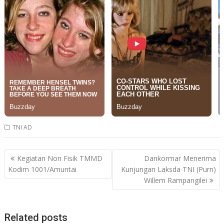
TNI AD
Post
Kegiatan Non Fisik TMMD
Dankormar Menerima
navigation
Kodim 1001/Amuntai
Kunjungan Laksda TNI (Purn)
Willem Rampangilei
Related posts