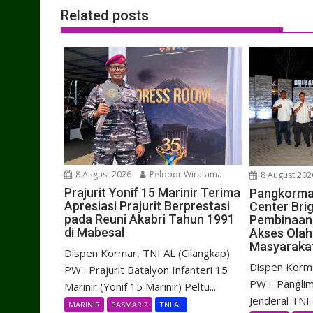
Related posts
8 August 2026
Pelopor Wiratama
8 August 202
Prajurit Yonif 15 Marinir Terima
Pangkorma
Apresiasi Prajurit Berprestasi
Center Brig
pada Reuni Akabri Tahun 1991
Pembinaan 
di Mabesal
Akses Olah
Masyaraka
Dispen Kormar, TNI AL (Cilangkap)
Dispen Korma
PW : Prajurit Batalyon Infanteri 15
PW : Panglim
Marinir (Yonif 15 Marinir) Peltu...
Jenderal TNI (
MARINIR
PASMAR 2
TNI AL