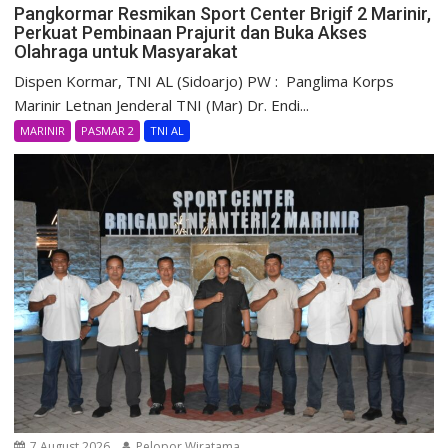
Pangkormar Resmikan Sport Center Brigif 2 Marinir,
Perkuat Pembinaan Prajurit dan Buka Akses
Olahraga untuk Masyarakat
Dispen Kormar, TNI AL (Sidoarjo) PW : Panglima Korps
Marinir Letnan Jenderal TNI (Mar) Dr. Endi...
MARINIR
PASMAR 2
TNI AL
7 August 2026
Pelopor Wiratama