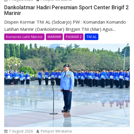
Dankolatmar Hadiri Peresmian Sport Center Brigif 2
Marinir
Dispen Kormar TNI AL (Sidoarjo) PW : Komandan Komando
Latihan Marinir (Dankolatmar) Brigjen TNI (Mar) Agus...
Komando Latih Marinir
MARINIR
PASMAR 2
TNI AL
7 August 2026
Pelopor Wiratama