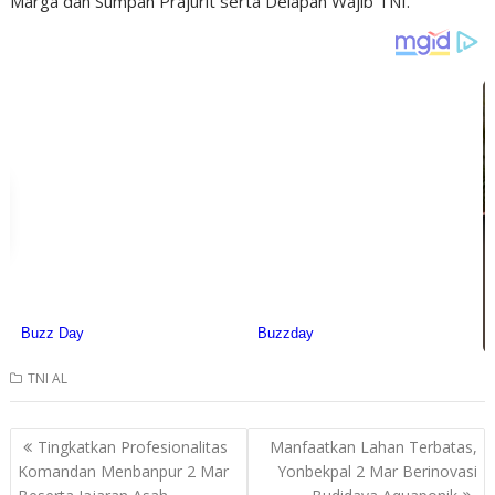
Marga dan Sumpah Prajurit serta Delapan Wajib TNI.
TNI AL
Post
Tingkatkan Profesionalitas
Manfaatkan Lahan Terbatas,
navigation
Komandan Menbanpur 2 Mar
Yonbekpal 2 Mar Berinovasi