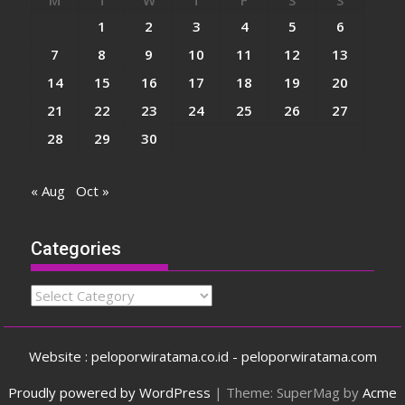
M
T
W
T
F
S
S
1
2
3
4
5
6
7
8
9
10
11
12
13
14
15
16
17
18
19
20
21
22
23
24
25
26
27
28
29
30
« Aug
Oct »
Categories
Categories
Website : peloporwiratama.co.id - peloporwiratama.com
Proudly powered by WordPress
|
Theme: SuperMag by
Acme