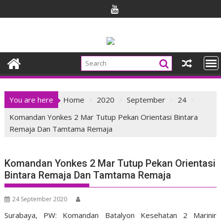
Skip
to
content
You are here
Home
2020
September
24
Komandan Yonkes 2 Mar Tutup Pekan Orientasi Bintara
Remaja Dan Tamtama Remaja
Komandan Yonkes 2 Mar Tutup Pekan Orientasi
Bintara Remaja Dan Tamtama Remaja
24 September 2020
Surabaya, PW: Komandan Batalyon Kesehatan 2 Marinir