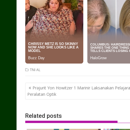
TNI AL
Post
Prajurit Yon Howitzer 1 Marinir Laksanakan Pelajar
navigation
Peralatan Optik
Related posts