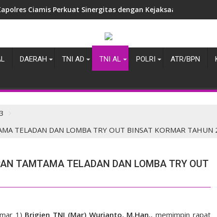
Kapolres Ciamis Perkuat Sinergitas dengan Kejaksaan Negeri,
Awali Tugas di Ciamis, AKBP Eko Iskandar Sambangi Kantor IPJI 
AL
DAERAH
TNI AD
TNI AL
POLRI
ATR/BPN
3
AMA TELADAN DAN LOMBA TRY OUT BINSAT KORMAR TAHUN 
APAN TAMTAMA TELADAN DAN LOMBA TRY OUT
smar 1)
Brigjen TNI (Mar) Wurjanto, M.Han.,
memimpin rapat