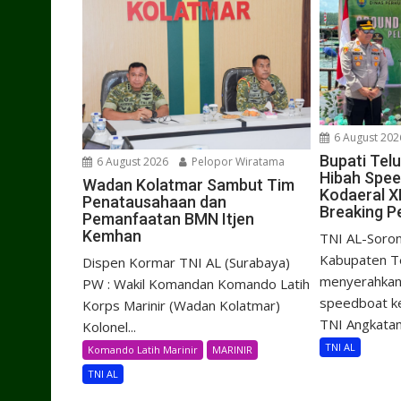
6 August 202
Bupati Tel
6 August 2026
Pelopor Wiratama
Hibah Spe
Wadan Kolatmar Sambut Tim
Kodaeral X
Penatausahaan dan
Breaking P
Pemanfaatan BMN Itjen
Kemhan
TNI AL-Soron
Kabupaten Te
Dispen Kormar TNI AL (Surabaya)
menyerahkan 
PW : Wakil Komandan Komando Latih
speedboat k
Korps Marinir (Wadan Kolatmar)
TNI Angkatan.
Kolonel...
TNI AL
Komando Latih Marinir
MARINIR
TNI AL