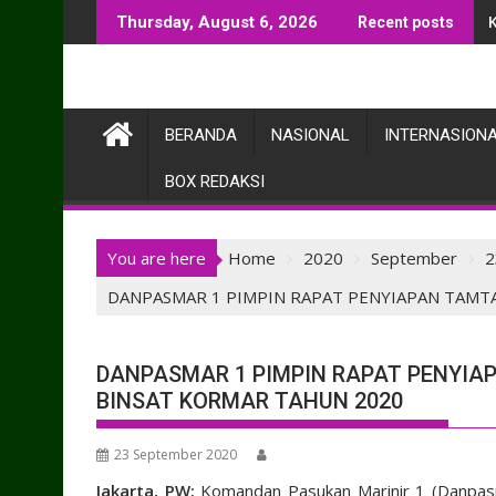
Skip
Thursday, August 6, 2026
Recent posts
to
content
BERANDA
NASIONAL
INTERNASION
BOX REDAKSI
You are here
Home
2020
September
2
DANPASMAR 1 PIMPIN RAPAT PENYIAPAN TAMT
DANPASMAR 1 PIMPIN RAPAT PENYI
BINSAT KORMAR TAHUN 2020
23 September 2020
Jakarta, PW:
Komandan Pasukan Marinir 1 (Danpa