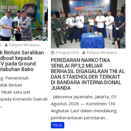
6
Pelopor Wiratama
uk Bintuni Serahkan
6 August 2026
Pelopor Wiratama
edboat kepada
PEREDARAN NARKOTIKA
IV pada Ground
SENILAI RP3,2 MILIAR
elabuhan Babo
BERHASIL DIGAGALKAN TNI AL
DAN STAKEHOLDER TERKAIT
g. Pemerintah
DI BANDARA INTERNASIONAL
luk Bintuni
JUANDA
hibah satu unit
Jalesveva Jayamahe, Jakarta, 05
epada Komando Daerah
Agustus 2026 — Komitmen TNI
..
Angkatan Laut dalam mendukung
pemberantasan peredaran...
TNI AL