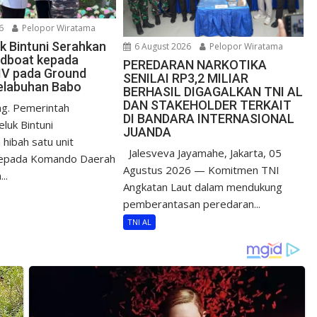
6
Pelopor Wiratama
uk Bintuni Serahkan
6 August 2026
Pelopor Wiratama
edboat kepada
PEREDARAN NARKOTIKA
IV pada Ground
SENILAI RP3,2 MILIAR
elabuhan Babo
BERHASIL DIGAGALKAN TNI AL
DAN STAKEHOLDER TERKAIT
g. Pemerintah
DI BANDARA INTERNASIONAL
luk Bintuni
JUANDA
hibah satu unit
Jalesveva Jayamahe, Jakarta, 05
epada Komando Daerah
Agustus 2026 — Komitmen TNI
..
Angkatan Laut dalam mendukung
pemberantasan peredaran...
TNI AL