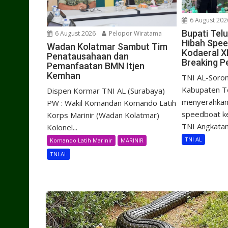
6 August 202
Bupati Tel
6 August 2026
Pelopor Wiratama
Hibah Spe
Wadan Kolatmar Sambut Tim
Kodaeral X
Penatausahaan dan
Breaking P
Pemanfaatan BMN Itjen
Kemhan
TNI AL-Soron
Kabupaten Te
Dispen Kormar TNI AL (Surabaya)
menyerahkan 
PW : Wakil Komandan Komando Latih
speedboat k
Korps Marinir (Wadan Kolatmar)
TNI Angkatan.
Kolonel...
TNI AL
Komando Latih Marinir
MARINIR
TNI AL