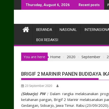
Skip
Thursday, August 6, 2026
Recent posts
to
content
BERANDA
NASIONAL
INTERNASION
BOX REDAKSI
You are here
Home
2020
September
2
BRIGIF 2 MARINIR PANEN BUDIDAYA IK
23 September 2020
(Sidoarjo) PW :
Dalam rangka melaksanakan progr
ketahanan pangan, Brigif 2 Marinir melaksanakan pan
Gedangan, Sidoarjo, Jawa Timur. Rabu (23/09/2020).