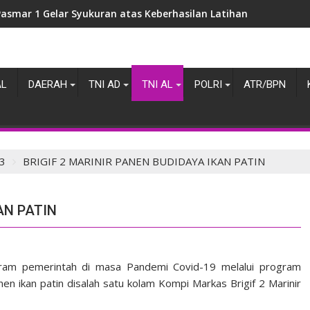
Danpasmar 1 Pimpin Sertijab dan Pengukuhan Jabatan di Jajara
AL
DAERAH
TNI AD
TNI AL
POLRI
ATR/BPN
3
BRIGIF 2 MARINIR PANEN BUDIDAYA IKAN PATIN
AN PATIN
am pemerintah di masa Pandemi Covid-19 melalui program
en ikan patin disalah satu kolam Kompi Markas Brigif 2 Marinir