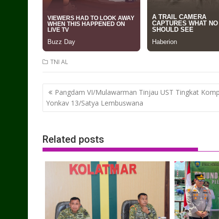
TNI AL
Post
Pangdam VI/Mulawarman Tinjau UST Tingkat Komp
navigation
Yonkav 13/Satya Lembuswana
Related posts