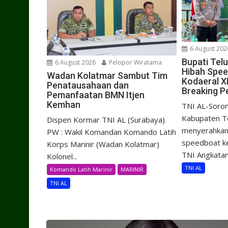
6 August 202
Bupati Tel
6 August 2026
Pelopor Wiratama
Hibah Spe
Wadan Kolatmar Sambut Tim
Kodaeral X
Penatausahaan dan
Breaking P
Pemanfaatan BMN Itjen
Kemhan
TNI AL-Soron
Kabupaten Te
Dispen Kormar TNI AL (Surabaya)
menyerahkan 
PW : Wakil Komandan Komando Latih
speedboat k
Korps Marinir (Wadan Kolatmar)
TNI Angkatan.
Kolonel...
TNI AL
Komando Latih Marinir
MARINIR
TNI AL