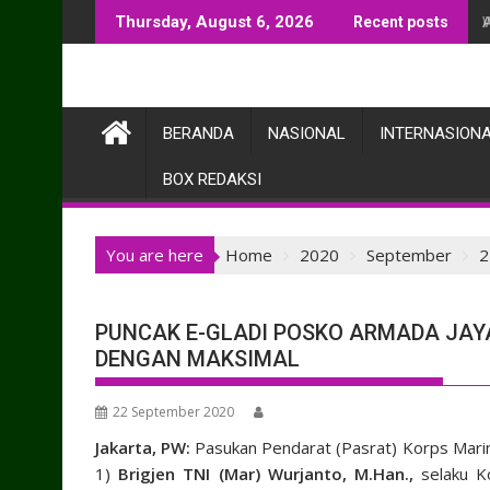
Skip
Thursday, August 6, 2026
Recent posts
to
content
BERANDA
NASIONAL
INTERNASION
BOX REDAKSI
You are here
Home
2020
September
2
PUNCAK E-GLADI POSKO ARMADA JAY
DENGAN MAKSIMAL
22 September 2020
Jakarta, PW:
Pasukan Pendarat (Pasrat) Korps Marin
1)
Brigjen TNI (Mar) Wurjanto, M.Han.,
selaku K