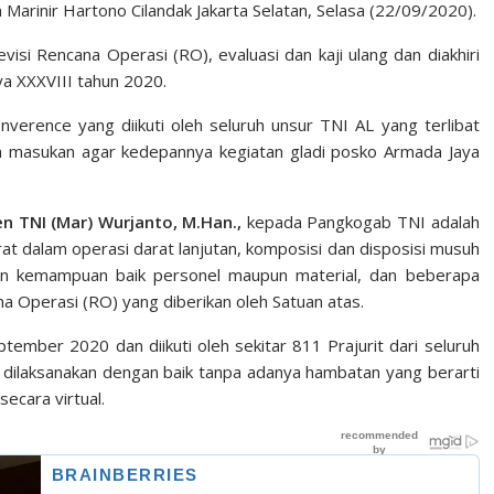
 Marinir Hartono Cilandak Jakarta Selatan, Selasa (22/09/2020).
visi Rencana Operasi (RO), evaluasi dan kaji ulang dan diakhiri
a XXXVIII tahun 2020.
converence yang diikuti oleh seluruh unsur TNI AL yang terlibat
n masukan agar kedepannya kegiatan gladi posko Armada Jaya
en TNI (Mar) Wurjanto, M.Han.,
kepada Pangkogab TNI adalah
t dalam operasi darat lanjutan, komposisi dan disposisi musuh
gan kemampuan baik personel maupun material, dan beberapa
a Operasi (RO) yang diberikan oleh Satuan atas.
tember 2020 dan diikuti oleh sekitar 811 Prajurit dari seluruh
t dilaksanakan dengan baik tanpa adanya hambatan yang berarti
ecara virtual.