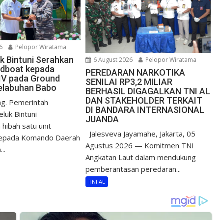
6
Pelopor Wiratama
uk Bintuni Serahkan
6 August 2026
Pelopor Wiratama
edboat kepada
PEREDARAN NARKOTIKA
IV pada Ground
SENILAI RP3,2 MILIAR
elabuhan Babo
BERHASIL DIGAGALKAN TNI AL
DAN STAKEHOLDER TERKAIT
g. Pemerintah
DI BANDARA INTERNASIONAL
luk Bintuni
JUANDA
hibah satu unit
Jalesveva Jayamahe, Jakarta, 05
epada Komando Daerah
Agustus 2026 — Komitmen TNI
..
Angkatan Laut dalam mendukung
pemberantasan peredaran...
TNI AL