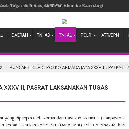
Wadan Kolatmar Sambut Tim Penatausahaan dan Pemanfaatan
AL
DAERAH
TNI AD
TNI AL
POLRI
ATR/BPN
2
PUNCAK E-GLADI POSKO ARMADA JAYA XXXVIII, PASRAT
A XXXVIII, PASRAT LAKSANAKAN TUGAS
ir yang dipimpin oleh Komandan Pasukan Marinir 1 (Danpasmar
omandan Pasukan Pendarat (Danpasrat) telah memasuki hari