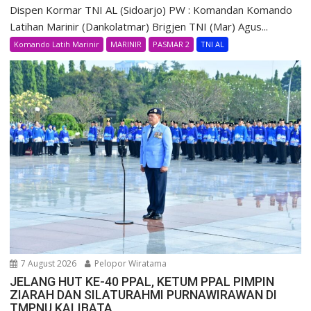
Dispen Kormar TNI AL (Sidoarjo) PW : Komandan Komando
Latihan Marinir (Dankolatmar) Brigjen TNI (Mar) Agus...
Komando Latih Marinir
MARINIR
PASMAR 2
TNI AL
7 August 2026
Pelopor Wiratama
JELANG HUT KE-40 PPAL, KETUM PPAL PIMPIN
ZIARAH DAN SILATURAHMI PURNAWIRAWAN DI
TMPNU KALIBATA