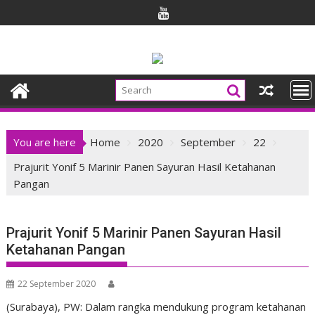
Skip
to
content
You are here
Home
2020
September
22
Prajurit Yonif 5 Marinir Panen Sayuran Hasil Ketahanan
Pangan
Prajurit Yonif 5 Marinir Panen Sayuran Hasil
Ketahanan Pangan
22 September 2020
(Surabaya), PW: Dalam rangka mendukung program ketahanan