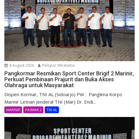
8 August 2026
Pelopor Wiratama
Pangkormar Resmikan Sport Center Brigif 2 Marinir,
Perkuat Pembinaan Prajurit dan Buka Akses
Olahraga untuk Masyarakat
Dispen Kormar, TNI AL (Sidoarjo) PW : Panglima Korps
Marinir Letnan Jenderal TNI (Mar) Dr. Endi...
MARINIR
PASMAR 2
TNI AL