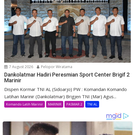
7 August 2026
Pelopor Wiratama
Dankolatmar Hadiri Peresmian Sport Center Brigif 2
Marinir
Dispen Kormar TNI AL (Sidoarjo) PW : Komandan Komando
Latihan Marinir (Dankolatmar) Brigjen TNI (Mar) Agus...
Komando Latih Marinir
MARINIR
PASMAR 2
TNI AL