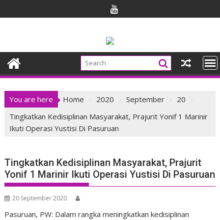
Skip
to
content
You are here
Home
2020
September
20
Tingkatkan Kedisiplinan Masyarakat, Prajurit Yonif 1 Marinir
Ikuti Operasi Yustisi Di Pasuruan
Tingkatkan Kedisiplinan Masyarakat, Prajurit
Yonif 1 Marinir Ikuti Operasi Yustisi Di Pasuruan
20 September 2020
Pasuruan, PW: Dalam rangka meningkatkan kedisiplinan