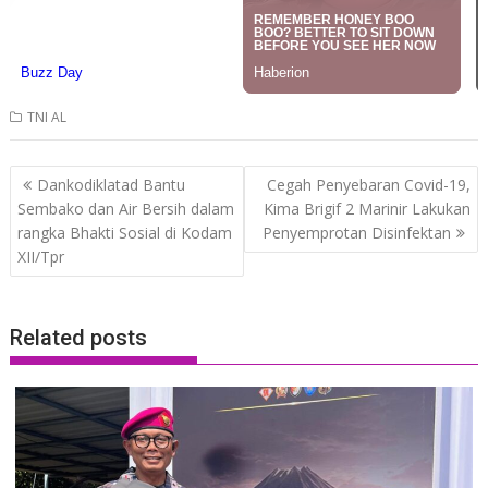
TNI AL
Post
Dankodiklatad Bantu
Cegah Penyebaran Covid-19,
navigation
Sembako dan Air Bersih dalam
Kima Brigif 2 Marinir Lakukan
rangka Bhakti Sosial di Kodam
Penyemprotan Disinfektan
XII/Tpr
Related posts