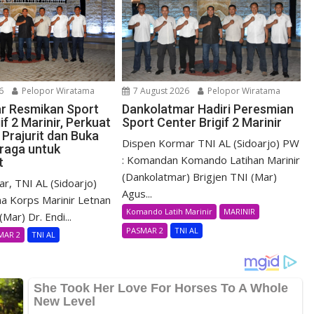
6
Pelopor Wiratama
7 August 2026
Pelopor Wiratama
r Resmikan Sport
Dankolatmar Hadiri Peresmian
if 2 Marinir, Perkuat
Sport Center Brigif 2 Marinir
Prajurit dan Buka
Dispen Kormar TNI AL (Sidoarjo) PW
raga untuk
: Komandan Komando Latihan Marinir
t
(Dankolatmar) Brigjen TNI (Mar)
r, TNI AL (Sidoarjo)
Agus...
a Korps Marinir Letnan
Komando Latih Marinir
MARINIR
Mar) Dr. Endi...
PASMAR 2
TNI AL
MAR 2
TNI AL