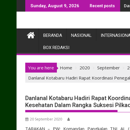
Skip
Da
Sunday, August 9, 2026
Recent posts
to
content
BERANDA
NASIONAL
INTERNASION
BOX REDAKSI
You are here
Home
2020
September
2
Danlanal Kotabaru Hadiri Rapat Koordinasi Peneg
Danlanal Kotabaru Hadiri Rapat Koordi
Kesehatan Dalam Rangka Suksesi Pilka
20 September 2020
TARAKAN – PW: Komandan Pangkalan TNI AL (Danl