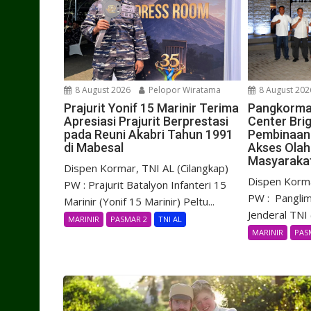
8 August 2026
Pelopor Wiratama
8 August 202
Prajurit Yonif 15 Marinir Terima
Pangkorma
Apresiasi Prajurit Berprestasi
Center Brig
pada Reuni Akabri Tahun 1991
Pembinaan 
di Mabesal
Akses Olah
Masyaraka
Dispen Kormar, TNI AL (Cilangkap)
Dispen Korma
PW : Prajurit Batalyon Infanteri 15
PW : Panglim
Marinir (Yonif 15 Marinir) Peltu...
Jenderal TNI (
MARINIR
PASMAR 2
TNI AL
MARINIR
PAS