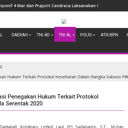
nyonif 4 Mar dan Prajurit Candraca Laksanakan Olahraga Gemb
AL
DAERAH
TNI AD
TNI AL
POLRI
ATR/BPN
0
akan Hukum Terkait Protokol Kesehatan Dalam Rangka Suksesi Pi
nasi Penegakan Hukum Terkait Protokol
da Serentak 2020
anal) Kotabaru Letkol Laut (P) Sadarianto, S.T., M.Han.