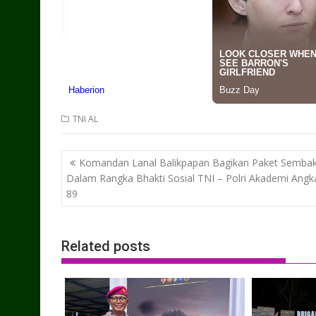
TNI AL
Post
Komandan Lanal Balikpapan Bagikan Paket Semba
navigation
Dalam Rangka Bhakti Sosial TNI – Polri Akademi Angk
89
Related posts