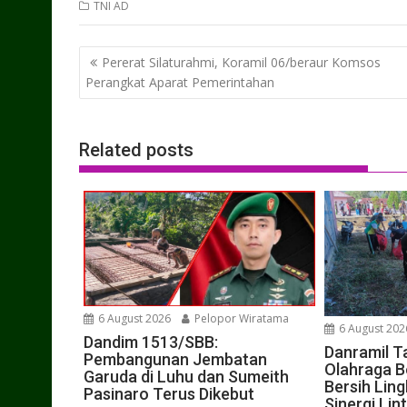
TNI AD
Post
Pererat Silaturahmi, Koramil 06/beraur Komsos
navigation
Perangkat Aparat Pemerintahan
Related posts
6 August 2026
Pelopor Wiratama
6 August 202
Dandim 1513/SBB:
Danramil T
Pembangunan Jembatan
Olahraga B
Garuda di Luhu dan Sumeith
Bersih Lin
Pasinaro Terus Dikebut
Sinergi Lin