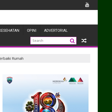
rahan Warga Kehormatan dan Brevet Kehormatan Korps Marini
KESEHATAN
OPINI
ADVERTORIAL
erbaiki Rumah