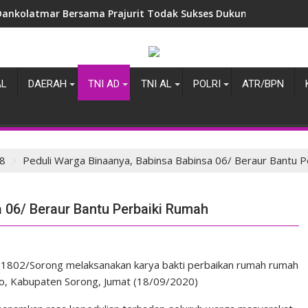
Dankolatmar Bersama Prajurit Todak Sukses Dukung Penganuge
AL
DAERAH
TNI AD
TNI AL
POLRI
ATR/BPN
8
Peduli Warga Binaanya, Babinsa Babinsa 06/ Beraur Bantu P
 06/ Beraur Bantu Perbaiki Rumah
 1802/Sorong melaksanakan karya bakti perbaikan rumah rumah
o, Kabupaten Sorong, Jumat (18/09/2020)