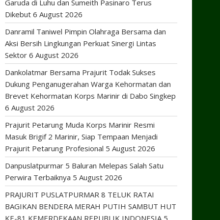
Garuda di Luhu dan Sumeith Pasinaro Terus
Dikebut
6 August 2026
Danramil Taniwel Pimpin Olahraga Bersama dan
Aksi Bersih Lingkungan Perkuat Sinergi Lintas
Sektor
6 August 2026
Dankolatmar Bersama Prajurit Todak Sukses
Dukung Penganugerahan Warga Kehormatan dan
Brevet Kehormatan Korps Marinir di Dabo Singkep
6 August 2026
Prajurit Petarung Muda Korps Marinir Resmi
Masuk Brigif 2 Marinir, Siap Tempaan Menjadi
Prajurit Petarung Profesional
5 August 2026
Danpuslatpurmar 5 Baluran Melepas Salah Satu
Perwira Terbaiknya
5 August 2026
PRAJURIT PUSLATPURMAR 8 TELUK RATAI
BAGIKAN BENDERA MERAH PUTIH SAMBUT HUT
KE-81 KEMERDEKAAN REPUBLIK INDONESIA
5