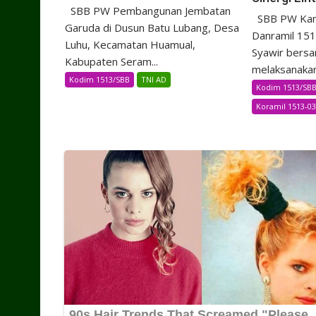
SBB PW Pembangunan Jembatan
SBB PW Kami
Garuda di Dusun Batu Lubang, Desa
Danramil 151
Luhu, Kecamatan Huamual,
Syawir bersa
Kabupaten Seram...
melaksanakan.
Kodim 1513/SBB
TNI AD
Kodim 1513/SB
Koramil 1513-03