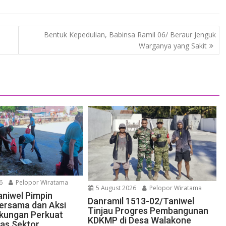
Bentuk Kepedulian, Babinsa Ramil 06/ Beraur Jenguk
Warganya yang Sakit
6
Pelopor Wiratama
5 August 2026
Pelopor Wiratama
aniwel Pimpin
Danramil 1513-02/Taniwel
ersama dan Aksi
Tinjau Progres Pembangunan
gkungan Perkuat
KDKMP di Desa Walakone
tas Sektor