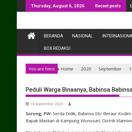
Skip
Thursday, August 6, 2026
Recent posts
to
content
BERANDA
NASIONAL
INTERNASION
BOX REDAKSI
You are here
Home
2020
September
1
Peduli Warga Binaanya, Babinsa Babinsa
18 September 2020
Sorong, PW:
Serda Didik, Babinsa 06/ Beraur Kodim
Bapak Maskan di Kampung Wonosari, Distrik Klamon