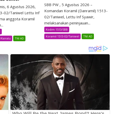
SBB PW , 5 Agustus 2026 –
s, 6 Agustus 2026,
Komandan Koramil (Danramil) 1513-
3-02/Taniwel Lettu Inf
02/Taniwel, Lettu Inf Syawir,
ma anggota Koramil
melaksanakan peninjauan...
..
Kodim 1513/SBB
B
Koramil 1513-02/Taniwel
TNI AD
/Kairatu
TNI AD