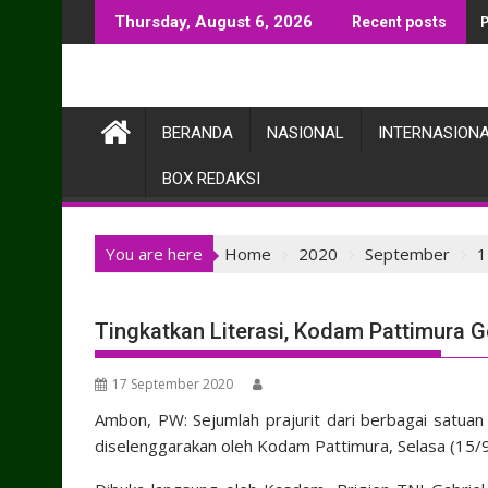
Skip
Thursday, August 6, 2026
Recent posts
to
content
BERANDA
NASIONAL
INTERNASION
BOX REDAKSI
You are here
Home
2020
September
1
Tingkatkan Literasi, Kodam Pattimura Ge
17 September 2020
Ambon, PW: Sejumlah prajurit dari berbagai satuan
diselenggarakan oleh Kodam Pattimura, Selasa (15/