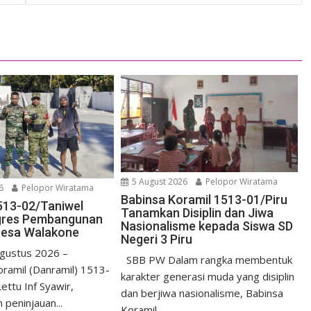
5 August 2026
Pelopor Wiratama
6
Pelopor Wiratama
Babinsa Koramil 1513-01/Piru
513-02/Taniwel
Tanamkan Disiplin dan Jiwa
ogres Pembangunan
Nasionalisme kepada Siswa SD
Desa Walakone
Negeri 3 Piru
gustus 2026 –
SBB PW Dalam rangka membentuk
amil (Danramil) 1513-
karakter generasi muda yang disiplin
ettu Inf Syawir,
dan berjiwa nasionalisme, Babinsa
peninjauan...
Koramil...