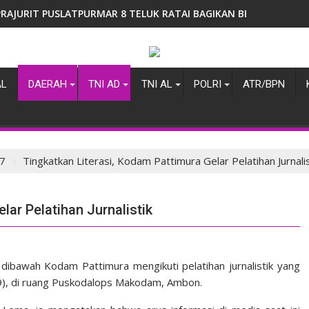
Panglima TNI dan Menhan RI Yakinkan Kesiapan Interoperabilita
AL
DAERAH
TNI AD
TNI AL
POLRI
ATR/BPN
7
Tingkatkan Literasi, Kodam Pattimura Gelar Pelatihan Jurnalis
lar Pelatihan Jurnalistik
 dibawah Kodam Pattimura mengikuti pelatihan jurnalistik yang
9), di ruang Puskodalops Makodam, Ambon.