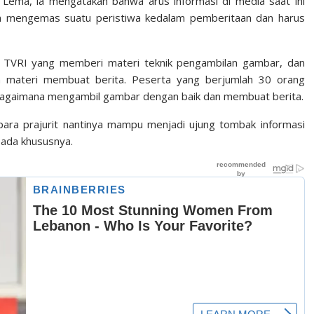
 Lema, ia mengatakan bahwa arus informasi di media saat ini
lam mengemas suatu peristiwa kedalam pemberitaan dan harus
i TVRI yang memberi materi teknik pengambilan gambar, dan
n materi membuat berita. Peserta yang berjumlah 30 orang
agaimana mengambil gambar dengan baik dan membuat berita.
n para prajurit nantinya mampu menjadi ujung tombak informasi
ada khususnya.