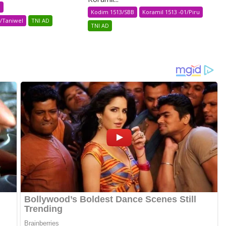
B
Kodim 1513/SBB
Koramil 1513 -01/Piru
2/Taniwel
TNI AD
TNI AD