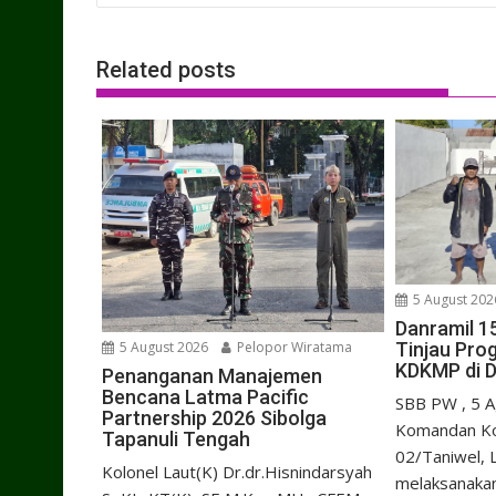
Related posts
5 August 202
Danramil 1
Tinjau Pr
5 August 2026
Pelopor Wiratama
KDKMP di 
Penanganan Manajemen
Bencana Latma Pacific
SBB PW , 5 A
Partnership 2026 Sibolga
Komandan Kor
Tapanuli Tengah
02/Taniwel, L
Kolonel Laut(K) Dr.dr.Hisnindarsyah
melaksanakan 