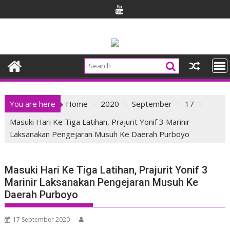
Skip
to
content
You are here
Home
2020
September
17
Masuki Hari Ke Tiga Latihan, Prajurit Yonif 3 Marinir
Laksanakan Pengejaran Musuh Ke Daerah Purboyo
Masuki Hari Ke Tiga Latihan, Prajurit Yonif 3
Marinir Laksanakan Pengejaran Musuh Ke
Daerah Purboyo
17 September 2020