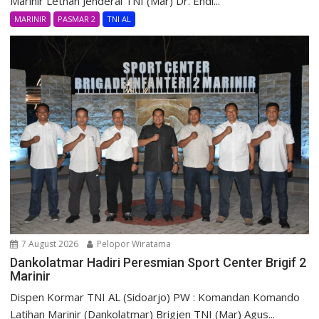
Marinir Letnan Jenderal TNI (Mar) Dr. Endi...
MARINIR
PASMAR 2
TNI AL
7 August 2026
Pelopor Wiratama
Dankolatmar Hadiri Peresmian Sport Center Brigif 2
Marinir
Dispen Kormar TNI AL (Sidoarjo) PW : Komandan Komando
Latihan Marinir (Dankolatmar) Brigjen TNI (Mar) Agus...