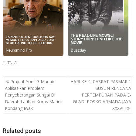
TNI AL
Post
Prajurit Yonif 3 Marinir
HARI KE-4, PASRAT PASMAR 1
navigation
Aplikasikan Problem
SUSUN RENCANA
Penyeberangan Sungai Di
PERTEMPURAN PADA E-
Daerah Latihan Korps Marinir
GLADI POSKO ARMADA JAYA
Kondang Iwak
XXXVIII
Related posts