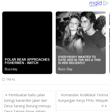
TNI AL
Post
Pembuatan bahu jalan
Komandan Kodiklatal Terima
navigation
(siring) kanan/kiri jalan dari
Kunjungan Kerja PPAL Wilayah
Desa Sarang Burung menuju
V
Desa Telaga Emas dalam