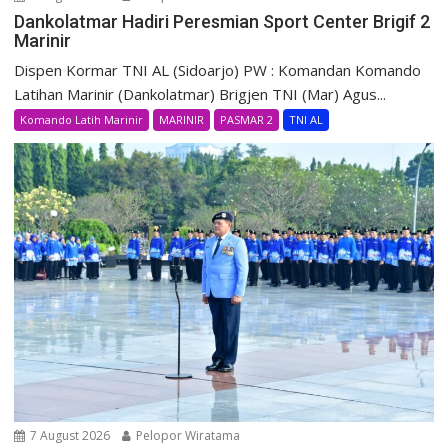
Dankolatmar Hadiri Peresmian Sport Center Brigif 2
Marinir
Dispen Kormar TNI AL (Sidoarjo) PW : Komandan Komando
Latihan Marinir (Dankolatmar) Brigjen TNI (Mar) Agus...
Komando Latih Marinir
MARINIR
PASMAR 2
TNI AL
7 August 2026
Pelopor Wiratama