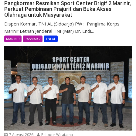
Pangkormar Resmikan Sport Center Brigif 2 Marinir,
Perkuat Pembinaan Prajurit dan Buka Akses
Olahraga untuk Masyarakat
Dispen Kormar, TNI AL (Sidoarjo) PW : Panglima Korps
Marinir Letnan Jenderal TNI (Mar) Dr. Endi...
MARINIR
PASMAR 2
TNI AL
7 August 2026
Pelopor Wiratama