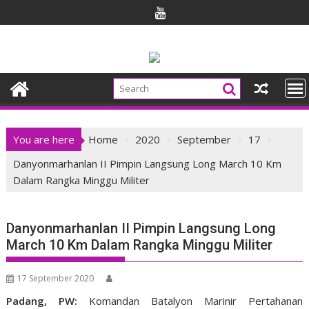
Skip
to
content
You are here
Home
2020
September
17
Danyonmarhanlan II Pimpin Langsung Long March 10 Km
Dalam Rangka Minggu Militer
Danyonmarhanlan II Pimpin Langsung Long
March 10 Km Dalam Rangka Minggu Militer
17 September 2020
Padang, PW:
Komandan Batalyon Marinir Pertahanan