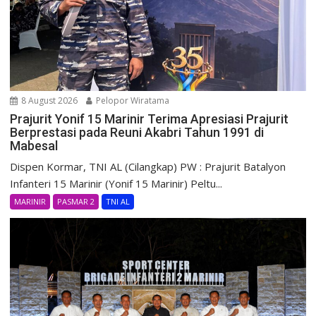
8 August 2026
Pelopor Wiratama
Prajurit Yonif 15 Marinir Terima Apresiasi Prajurit
Berprestasi pada Reuni Akabri Tahun 1991 di
Mabesal
Dispen Kormar, TNI AL (Cilangkap) PW : Prajurit Batalyon
Infanteri 15 Marinir (Yonif 15 Marinir) Peltu...
MARINIR
PASMAR 2
TNI AL