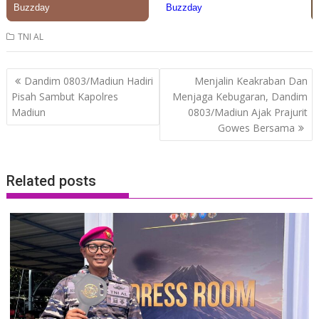
TNI AL
Post
Dandim 0803/Madiun Hadiri
Menjalin Keakraban Dan
navigation
Pisah Sambut Kapolres
Menjaga Kebugaran, Dandim
Madiun
0803/Madiun Ajak Prajurit
Gowes Bersama
Related posts