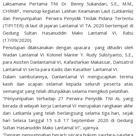
Laksamana Pertama TNI Dr. Benny Sukandari, S.E., M.M.,
CHRMP., menutup kegiatan Latihan Keamanan Laut (Latkamla)
dan Penyumpahan Perwira Penyidik Tindak Pidana Tertentu
(TIPITER) di laut di jajaran Lantamal VI TA. 2020 bertempat di
Gedung Sultan Hasanuddin Mako Lantamal VI, Rabu
(17/09/2020).
Penutupan dilaksanakan dengan upacara yang dihadiri oleh
Wadan Lantamal VI Kolonel Marinir Y. Rudy Sulistyanto, S.E.,
para Asisten Danlantamal VI, Kafasharkan Makassar, Dansatrol
Lantamal VI serta para Kadis dan Kasatker Lantamal VI.
Dalam sambutannya, Danlantamal VI mengucapkan terima
kasih dan ucapan selamat kepada seluruh peserta atas
semangat yang telah ditunjukkan selama mengikuti pelatihan.
“Penyumpahan terhadap 27 Perwira Penyidik TNI AL yang
berada di wilayah kerja Lantamal VI merupakan rangkaian akhir
dari Latkamla yang telah berlangsung selama tiga hari, sejak
hari Selasa tanggal 15 s.d. 17 September 2020 di Gedung
Sultan Hasanuddin Mako Lantamal VI”, ujarnya.
“Dengan penyumpahan berarti secara hukum saudara-saudara