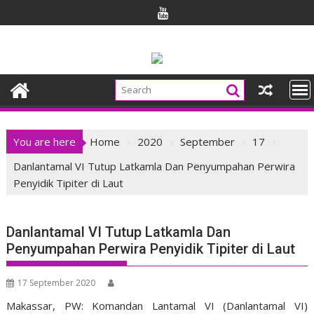
Skip
to
content
You are here
Home
2020
September
17
Danlantamal VI Tutup Latkamla Dan Penyumpahan Perwira
Penyidik Tipiter di Laut
Danlantamal VI Tutup Latkamla Dan
Penyumpahan Perwira Penyidik Tipiter di Laut
17 September 2020
Makassar, PW: Komandan Lantamal VI (Danlantamal VI)