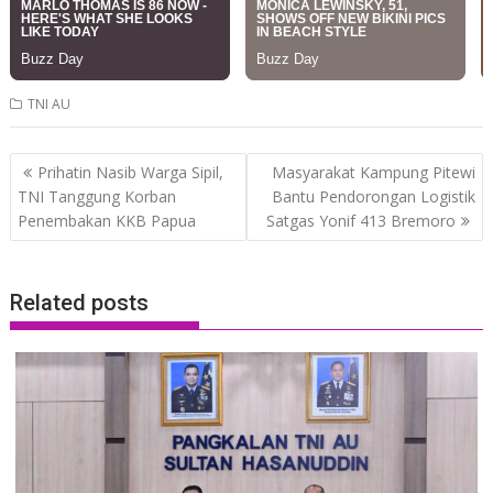
TNI AU
Post
Prihatin Nasib Warga Sipil,
Masyarakat Kampung Pitewi
navigation
TNI Tanggung Korban
Bantu Pendorongan Logistik
Penembakan KKB Papua
Satgas Yonif 413 Bremoro
Related posts