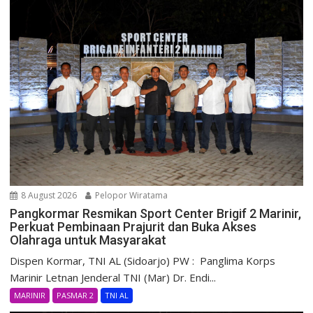
8 August 2026
Pelopor Wiratama
Pangkormar Resmikan Sport Center Brigif 2 Marinir,
Perkuat Pembinaan Prajurit dan Buka Akses
Olahraga untuk Masyarakat
Dispen Kormar, TNI AL (Sidoarjo) PW : Panglima Korps
Marinir Letnan Jenderal TNI (Mar) Dr. Endi...
MARINIR
PASMAR 2
TNI AL