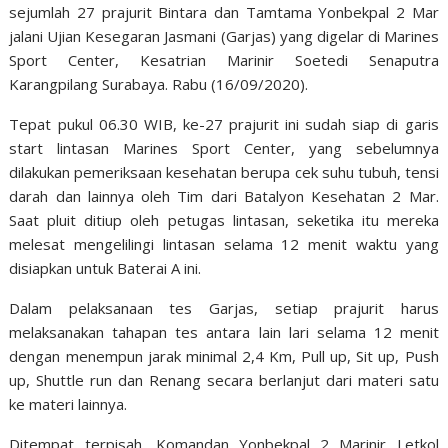
sejumlah 27 prajurit Bintara dan Tamtama Yonbekpal 2 Mar
jalani Ujian Kesegaran Jasmani (Garjas) yang digelar di Marines
Sport Center, Kesatrian Marinir Soetedi Senaputra
Karangpilang Surabaya. Rabu (16/09/2020).
Tepat pukul 06.30 WIB, ke-27 prajurit ini sudah siap di garis
start lintasan Marines Sport Center, yang sebelumnya
dilakukan pemeriksaan kesehatan berupa cek suhu tubuh, tensi
darah dan lainnya oleh Tim dari Batalyon Kesehatan 2 Mar.
Saat pluit ditiup oleh petugas lintasan, seketika itu mereka
melesat mengelilingi lintasan selama 12 menit waktu yang
disiapkan untuk Baterai A ini.
Dalam pelaksanaan tes Garjas, setiap prajurit harus
melaksanakan tahapan tes antara lain lari selama 12 menit
dengan menempun jarak minimal 2,4 Km, Pull up, Sit up, Push
up, Shuttle run dan Renang secara berlanjut dari materi satu
ke materi lainnya.
Ditempat terpisah, Komandan Yonbekpal 2 Marinir Letkol