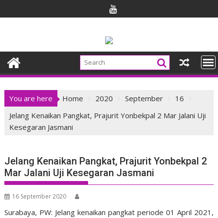
Skip
to
content
You are here
Home
2020
September
16
Jelang Kenaikan Pangkat, Prajurit Yonbekpal 2 Mar Jalani Uji
Kesegaran Jasmani
Jelang Kenaikan Pangkat, Prajurit Yonbekpal 2
Mar Jalani Uji Kesegaran Jasmani
16 September 2020
Surabaya, PW: Jelang kenaikan pangkat periode 01 April 2021,