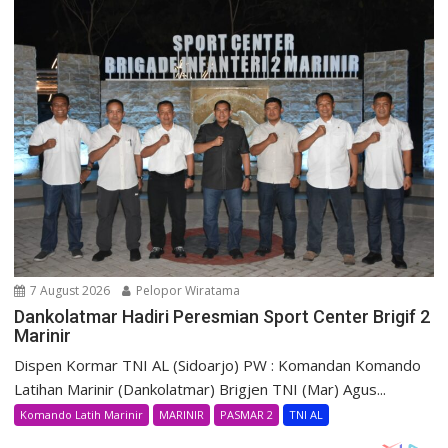
7 August 2026
Pelopor Wiratama
Dankolatmar Hadiri Peresmian Sport Center Brigif 2
Marinir
Dispen Kormar TNI AL (Sidoarjo) PW : Komandan Komando
Latihan Marinir (Dankolatmar) Brigjen TNI (Mar) Agus...
Komando Latih Marinir
MARINIR
PASMAR 2
TNI AL