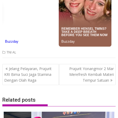
TNI AL
Post
Jelang Pelayaran, Prajurit
Prajurit Yonangmor 2 Mar
navigation
KRI Bima Suci Jaga Stamina
Merefresh Kembali Materi
Dengan Olah Raga
Tempur Satuan
Related posts