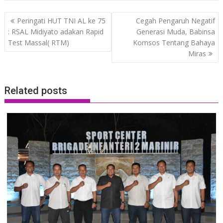
Post
Peringati HUT TNI AL ke 75
Cegah Pengaruh Negatif
navigation
: RSAL Midiyato adakan Rapid
Generasi Muda, Babinsa
Test Massal( RTM)
Komsos Tentang Bahaya
Miras
Related posts