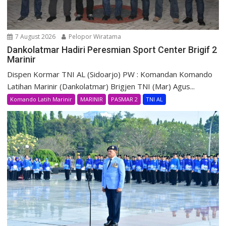
7 August 2026
Pelopor Wiratama
Dankolatmar Hadiri Peresmian Sport Center Brigif 2
Marinir
Dispen Kormar TNI AL (Sidoarjo) PW : Komandan Komando
Latihan Marinir (Dankolatmar) Brigjen TNI (Mar) Agus...
Komando Latih Marinir
MARINIR
PASMAR 2
TNI AL