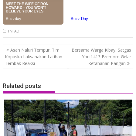
TNI AD
Post
Asah Naluri Tempur, Tim
Bersama Warga Kibay, Satgas
navigation
Kopaska Laksanakan Latihan
Yonif 413 Bremoro Gelar
Tembak Reaksi
Ketahanan Pangan
Related posts