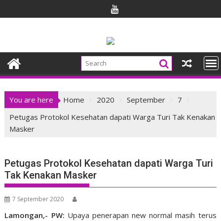
Skip
to
content
You are here
Home
2020
September
7
Petugas Protokol Kesehatan dapati Warga Turi Tak Kenakan
Masker
Petugas Protokol Kesehatan dapati Warga Turi
Tak Kenakan Masker
7 September 2020
Lamongan,- PW:
Upaya penerapan new normal masih terus