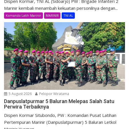
Dispen Kormar, TNI AL (Sidoarjo) PW : Brigade Infanteri 2
Marinir kembali menambah kekuatan personilnya dengan...
Komando Latih Marinir
MARINIR
TNI AL
5 August 2026
Pelopor Wiratama
Danpuslatpurmar 5 Baluran Melepas Salah Satu
Perwira Terbaiknya
Dispen Kormar Situbondo, PW : Komandan Pusat Latihan
Pertempuran Marinir (Danpuslatpurmar) 5 Baluran Letkol
Marinir Yusman...