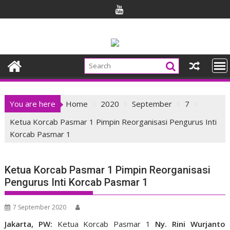
Skip
to
content
You are here
Home
2020
September
7
Ketua Korcab Pasmar 1 Pimpin Reorganisasi Pengurus Inti
Korcab Pasmar 1
Ketua Korcab Pasmar 1 Pimpin Reorganisasi
Pengurus Inti Korcab Pasmar 1
7 September 2020
Jakarta, PW:
Ketua Korcab Pasmar 1
Ny. Rini Wurjanto