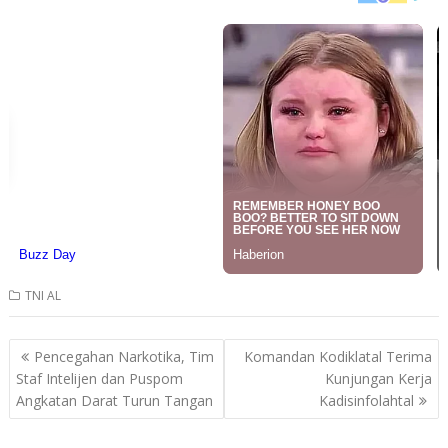
TNI AL
Post
Pencegahan Narkotika, Tim
Komandan Kodiklatal Terima
navigation
Staf Intelijen dan Puspom
Kunjungan Kerja
Angkatan Darat Turun Tangan
Kadisinfolahtal