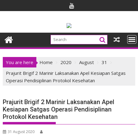
Skip
to
content
You are here
Home
2020
August
31
Prajurit Brigif 2 Marinir Laksanakan Apel Kesiapan Satgas
Operasi Pendisiplinan Protokol Kesehatan
Prajurit Brigif 2 Marinir Laksanakan Apel
Kesiapan Satgas Operasi Pendisiplinan
Protokol Kesehatan
31 August 2020