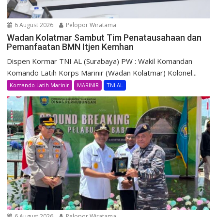
6 August 2026
Pelopor Wiratama
Wadan Kolatmar Sambut Tim Penatausahaan dan
Pemanfaatan BMN Itjen Kemhan
Dispen Kormar TNI AL (Surabaya) PW : Wakil Komandan
Komando Latih Korps Marinir (Wadan Kolatmar) Kolonel...
Komando Latih Marinir
MARINIR
TNI AL
6 August 2026
Pelopor Wiratama