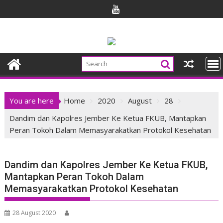
Skip
to
content
You are here
Home
2020
August
28
Dandim dan Kapolres Jember Ke Ketua FKUB, Mantapkan
Peran Tokoh Dalam Memasyarakatkan Protokol Kesehatan
Dandim dan Kapolres Jember Ke Ketua FKUB,
Mantapkan Peran Tokoh Dalam
Memasyarakatkan Protokol Kesehatan
28 August 2020