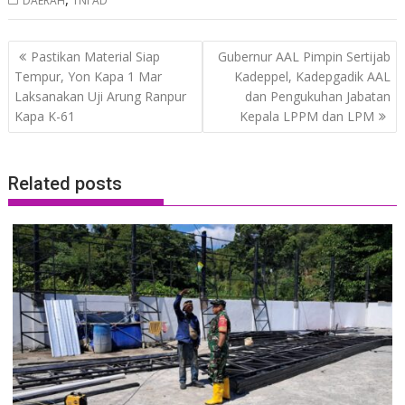
DAERAH
TNI AD
Post
Pastikan Material Siap
Gubernur AAL Pimpin Sertijab
navigation
Tempur, Yon Kapa 1 Mar
Kadeppel, Kadepgadik AAL
Laksanakan Uji Arung Ranpur
dan Pengukuhan Jabatan
Kapa K-61
Kepala LPPM dan LPM
Related posts