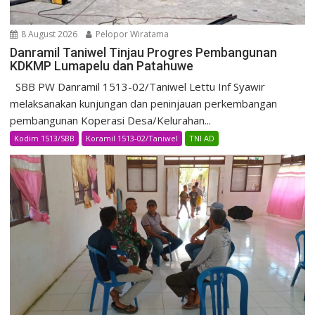
8 August 2026
Pelopor Wiratama
Danramil Taniwel Tinjau Progres Pembangunan
KDKMP Lumapelu dan Patahuwe
SBB PW Danramil 1513-02/Taniwel Lettu Inf Syawir
melaksanakan kunjungan dan peninjauan perkembangan
pembangunan Koperasi Desa/Kelurahan...
Kodim 1513/SBB
Koramil 1513-02/Taniwel
TNI AD