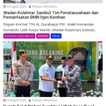
6 August 2026
Pelopor Wiratama
Wadan Kolatmar Sambut Tim Penatausahaan dan
Pemanfaatan BMN Itjen Kemhan
Dispen Kormar TNI AL (Surabaya) PW : Wakil Komandan
Komando Latih Korps Marinir (Wadan Kolatmar) Kolonel...
Komando Latih Marinir
MARINIR
TNI AL
6 August 2026
Pelopor Wiratama