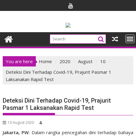
Skip
to
content
You are here
Home
2020
August
10
Deteksi Dini Terhadap Covid-19, Prajurit Pasmar 1
Laksanakan Rapid Test
Deteksi Dini Terhadap Covid-19, Prajurit
Pasmar 1 Laksanakan Rapid Test
10 August 2020
Jakarta, PW:
Dalam rangka pencegahan dini terhadap bahaya