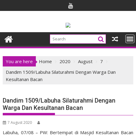
Skip
to
content
You are here
Home
2020
August
7
Dandim 1509/Labuha Silaturahmi Dengan Warga Dan
Kesultanan Bacan
Dandim 1509/Labuha Silaturahmi Dengan
Warga Dan Kesultanan Bacan
7 August 2020
Labuha, 07/08 – PW: Bertempat di Masjid Kesultanan Bacan