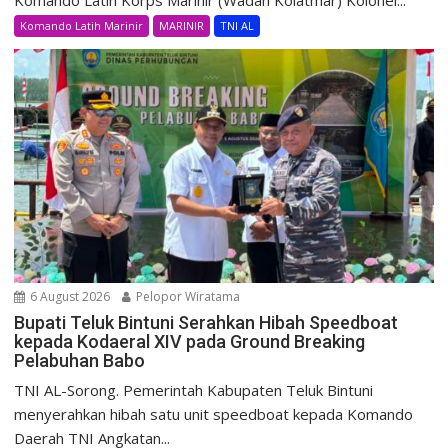
Komando Latih Marinir
MARINIR
TNI AL
6 August 2026
Pelopor Wiratama
Bupati Teluk Bintuni Serahkan Hibah Speedboat
kepada Kodaeral XIV pada Ground Breaking
Pelabuhan Babo
TNI AL-Sorong. Pemerintah Kabupaten Teluk Bintuni
menyerahkan hibah satu unit speedboat kepada Komando
Daerah TNI Angkatan...