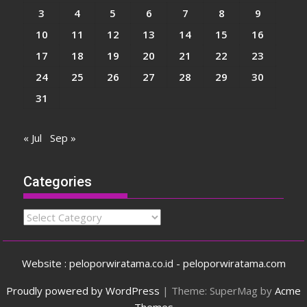
3
4
5
6
7
8
9
10
11
12
13
14
15
16
17
18
19
20
21
22
23
24
25
26
27
28
29
30
31
« Jul
Sep »
Categories
Categories
Website : peloporwiratama.co.id - peloporwiratama.com
Proudly powered by WordPress
|
Theme: SuperMag by
Acme