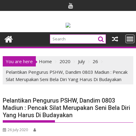
Skip
to
content
You are here
Home
2020
July
26
Pelantikan Pengurus PSHW, Dandim 0803 Madiun : Pencak
Silat Merupakan Seni Bela Diri Yang Harus Di Budayakan
Pelantikan Pengurus PSHW, Dandim 0803
Madiun : Pencak Silat Merupakan Seni Bela Diri
Yang Harus Di Budayakan
26 July 2020