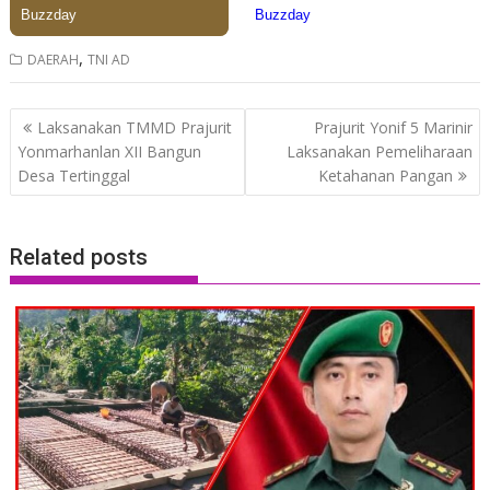
,
DAERAH
TNI AD
Post
Laksanakan TMMD Prajurit
Prajurit Yonif 5 Marinir
navigation
Yonmarhanlan XII Bangun
Laksanakan Pemeliharaan
Desa Tertinggal
Ketahanan Pangan
Related posts