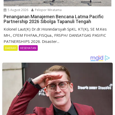
5 August 2026
Pelopor Wiratama
Penanganan Manajemen Bencana Latma Pacific
Partnership 2026 Sibolga Tapanuli Tengah
Kolonel Laut(K) Dr.dr.Hisnindarsyah SpKL. KT(K), SE M.Kes
MH., CFEM FIHFAA.,FISQua., FRSPH/ DANSATGAS PASIFIC
PATNERSHIPS 2026. Disaster...
DAERAH
KESEHATAN