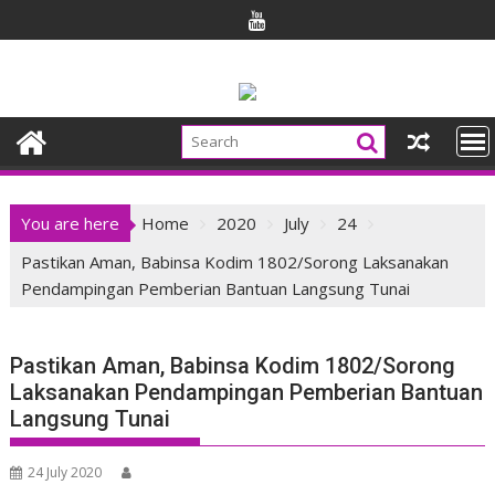
Skip
to
content
You are here
Home
2020
July
24
Pastikan Aman, Babinsa Kodim 1802/Sorong Laksanakan
Pendampingan Pemberian Bantuan Langsung Tunai
Pastikan Aman, Babinsa Kodim 1802/Sorong
Laksanakan Pendampingan Pemberian Bantuan
Langsung Tunai
24 July 2020