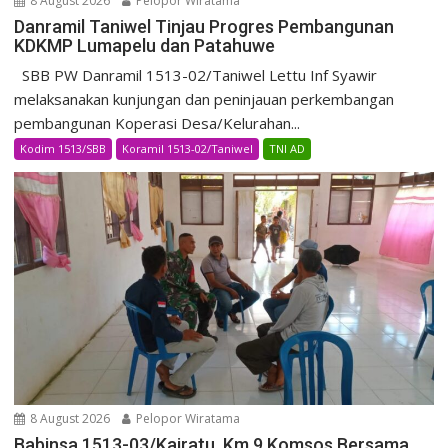
8 August 2026
Pelopor Wiratama
Danramil Taniwel Tinjau Progres Pembangunan
KDKMP Lumapelu dan Patahuwe
SBB PW Danramil 1513-02/Taniwel Lettu Inf Syawir
melaksanakan kunjungan dan peninjauan perkembangan
pembangunan Koperasi Desa/Kelurahan...
Kodim 1513/SBB
Koramil 1513-02/Taniwel
TNI AD
8 August 2026
Pelopor Wiratama
Babinsa 1513-03/Kairatu Km 9 Komsos Bersama