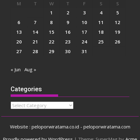
M
T
W
T
F
S
S
1
2
3
4
5
6
7
8
9
10
11
12
13
14
15
16
17
18
19
20
21
22
23
24
25
26
27
28
29
30
31
« Jun
Aug »
Categories
Categories
Website : peloporwiratama.co.id - peloporwiratama.com
Proudly powered by WordPress
|
Theme: SuperMag by
Acme