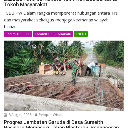
Tokoh Masyarakat.
SBB PW Dalam rangka mempererat hubungan antara TNI
dan masyarakat sekaligus menjaga keamanan wilayah
binaan,...
Kodim 1513/SBB
Koramil 1513-03/Kairatu
TNI AD
8 August 2026
Pelopor Wiratama
Progres Jembatan Garuda di Desa Sumeith
Pasinaro Memasuki Tahap Plesteran, Pengecoran