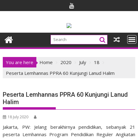
Skip
to
content
You are here
Home
2020
July
18
Peserta Lemhannas PPRA 60 Kunjungi Lanud Halim
Peserta Lemhannas PPRA 60 Kunjungi Lanud
Halim
18 July 2020
Jakarta, PW: Jelang berakhirnya pendidikan, sebanyak 21
peserta Lemhannas Program Pendidikan Reguler Angkatan