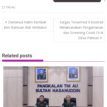
TNI AU
Post
Danlanud Halim Kembali
Satgas Yonarmed 9 Kostrad
navigation
Beri Bantuan Alat Ventilator
Melaksanakan Pengamanan
dan Screening Covid-19 di
Desa Patlean
Related posts