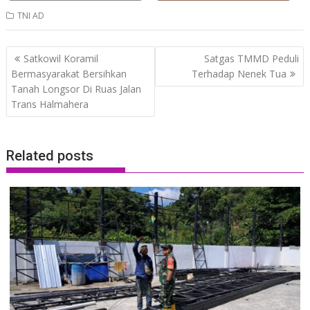
TNI AD
Post
Satkowil Koramil
Satgas TMMD Peduli
navigation
Bermasyarakat Bersihkan
Terhadap Nenek Tua
Tanah Longsor Di Ruas Jalan
Trans Halmahera
Related posts