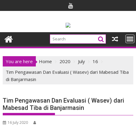
Skip
to
content
You are here
Home
2020
July
16
Tim Pengawasan Dan Evaluasi ( Wasev) dari Mabesad Tiba
di Banjarmasin
Tim Pengawasan Dan Evaluasi ( Wasev) dari
Mabesad Tiba di Banjarmasin
16 July 2020