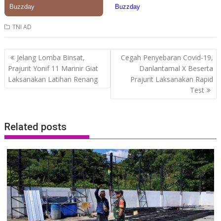
TNI AD
Post
Jelang Lomba Binsat,
Cegah Penyebaran Covid-19,
navigation
Prajurit Yonif 11 Marinir Giat
Danlantamal X Beserta
Laksanakan Latihan Renang
Prajurit Laksanakan Rapid
Test
Related posts