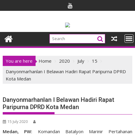
Skip
to
content
You are here
Home
2020
July
15
Danyonmarhanlan I Belawan Hadiri Rapat Paripurna DPRD
Kota Medan
Danyonmarhanlan I Belawan Hadiri Rapat
Paripurna DPRD Kota Medan
15 July 2020
Medan, PW:
Komandan Batalyon Marinir Pertahanan