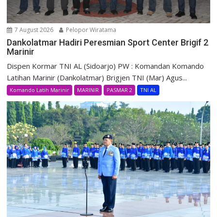
7 August 2026
Pelopor Wiratama
Dankolatmar Hadiri Peresmian Sport Center Brigif 2
Marinir
Dispen Kormar TNI AL (Sidoarjo) PW : Komandan Komando
Latihan Marinir (Dankolatmar) Brigjen TNI (Mar) Agus...
Komando Latih Marinir
MARINIR
PASMAR 2
TNI AL