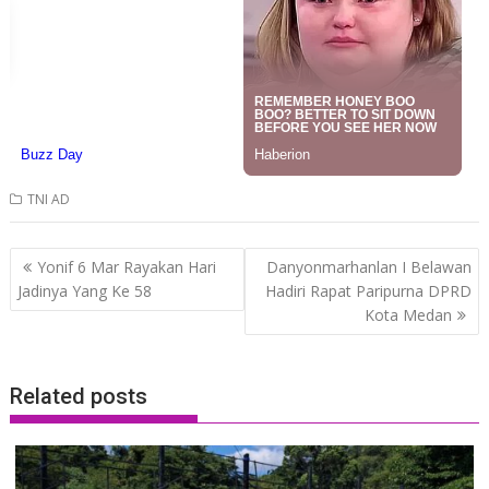
TNI AD
Post
Yonif 6 Mar Rayakan Hari
Danyonmarhanlan I Belawan
navigation
Jadinya Yang Ke 58
Hadiri Rapat Paripurna DPRD
Kota Medan
Related posts