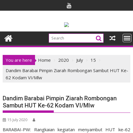
Skip
to
content
You are here
Home
2020
July
15
Dandim Barabai Pimpin Ziarah Rombongan Sambut HUT Ke-
62 Kodam VI/Mlw
Dandim Barabai Pimpin Ziarah Rombongan
Sambut HUT Ke-62 Kodam VI/Mlw
15 July 2020
BARABAI-PW: Rangkaian kegiatan menyambut HUT ke-62