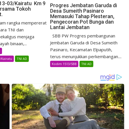
13-03/Kairatu Km 9
Progres Jembatan Garuda di
rsama Tokoh
Desa Sumeith Pasinaro
t.
Memasuki Tahap Plesteran,
Pengecoran Pot Bunga dan
am rangka mempererat
Lantai Jembatan
ara TNI dan
SBB PW Progres pembangunan
ekaligus menjaga
Jembatan Garuda di Desa Sumeith
yah binaan,...
Pasinaro, Kecamatan Elpaputih,
B
terus menunjukkan perkembangan....
/Kairatu
TNI AD
Kodim 1513/SBB
TNI AD