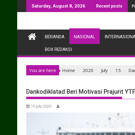
Skip
P
Saturday, August 8, 2026
Recent posts
to
content
BERANDA
NASIONAL
INTERNASION
BOX REDAKSI
You are here
Home
2020
July
15
Dan
Dankodiklatad Beri Motivasi Prajurit Y
15 July 2020