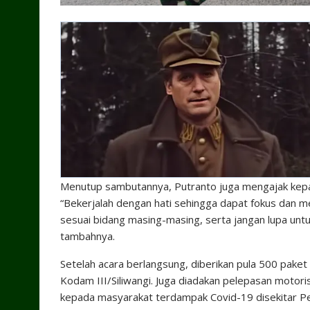
Menutup sambutannya, Putranto juga mengajak kepad
“Bekerjalah dengan hati sehingga dapat fokus dan me
sesuai bidang masing-masing, serta jangan lupa untu
tambahnya.
Setelah acara berlangsung, diberikan pula 500 paket
Kodam III/Siliwangi. Juga diadakan pelepasan moto
kepada masyarakat terdampak Covid-19 disekitar P