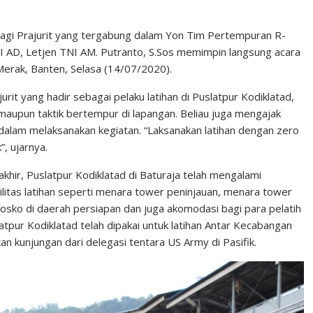
bagi Prajurit yang tergabung dalam Yon Tim Pertempuran R-
I AD, Letjen TNI AM. Putranto, S.Sos memimpin langsung acara
erak, Banten, Selasa (14/07/2020).
it yang hadir sebagai pelaku latihan di Puslatpur Kodiklatad,
 maupun taktik bertempur di lapangan. Beliau juga mengajak
dalam melaksanakan kegiatan. “Laksanakan latihan dengan zero
, ujarnya.
hir, Puslatpur Kodiklatad di Baturaja telah mengalami
tas latihan seperti menara tower peninjauan, menara tower
 posko di daerah persiapan dan juga akomodasi bagi para pelatih
latpur Kodiklatad telah dipakai untuk latihan Antar Kecabangan
n kunjungan dari delegasi tentara US Army di Pasifik.