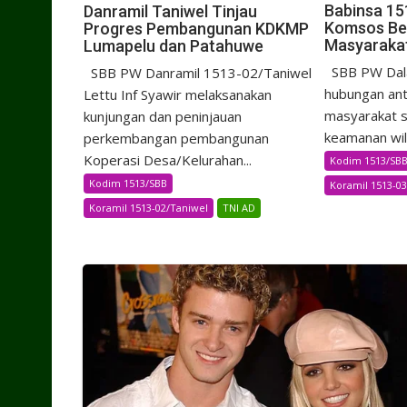
Babinsa 15
Danramil Taniwel Tinjau
Komsos Be
Progres Pembangunan KDKMP
Masyaraka
Lumapelu dan Patahuwe
SBB PW Dal
SBB PW Danramil 1513-02/Taniwel
hubungan ant
Lettu Inf Syawir melaksanakan
masyarakat s
kunjungan dan peninjauan
keamanan wila
perkembangan pembangunan
Koperasi Desa/Kelurahan...
Kodim 1513/SB
Kodim 1513/SBB
Koramil 1513-03
Koramil 1513-02/Taniwel
TNI AD