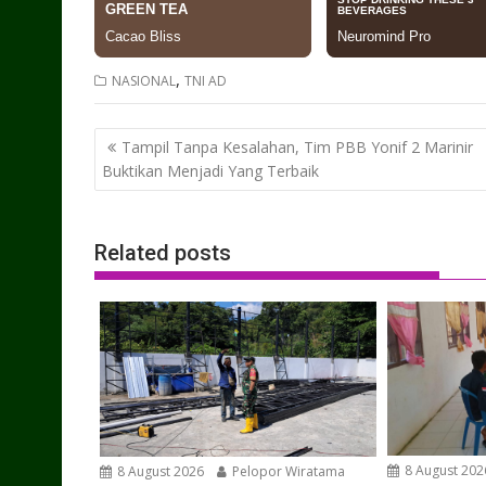
,
NASIONAL
TNI AD
Post
Tampil Tanpa Kesalahan, Tim PBB Yonif 2 Marinir
navigation
Buktikan Menjadi Yang Terbaik
Related posts
8 August 202
8 August 2026
Pelopor Wiratama