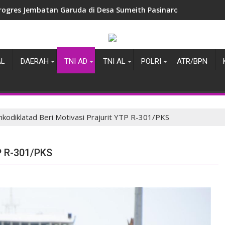
rogres Jembatan Garuda di Desa Sumeith Pasinaro Memasuki T
AL
DAERAH
TNI AD
TNI AL
POLRI
ATR/BPN
kodiklatad Beri Motivasi Prajurit YTP R-301/PKS
TP R-301/PKS