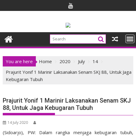
Skip
to
content
You are here
Home
2020
July
14
Prajurit Yonif 1 Marinir Laksanakan Senam SKJ 88, Untuk Jaga
Kebugaran Tubuh
Prajurit Yonif 1 Marinir Laksanakan Senam SKJ
88, Untuk Jaga Kebugaran Tubuh
14 July 2020
(Sidoarjo), PW: Dalam rangka menjaga kebugaran tubuh,