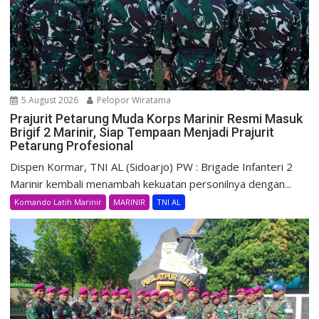
5 August 2026
Pelopor Wiratama
Prajurit Petarung Muda Korps Marinir Resmi Masuk
Brigif 2 Marinir, Siap Tempaan Menjadi Prajurit
Petarung Profesional
Dispen Kormar, TNI AL (Sidoarjo) PW : Brigade Infanteri 2
Marinir kembali menambah kekuatan personilnya dengan...
Komando Latih Marinir
MARINIR
TNI AL