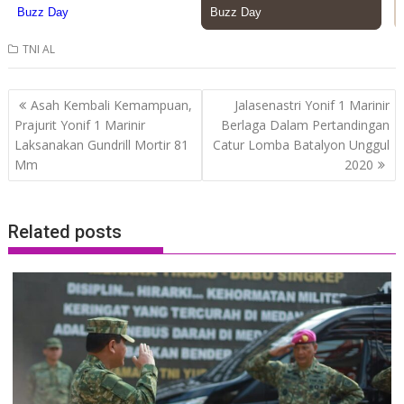
TNI AL
Post
Asah Kembali Kemampuan,
Jalasenastri Yonif 1 Marinir
navigation
Prajurit Yonif 1 Marinir
Berlaga Dalam Pertandingan
Laksanakan Gundrill Mortir 81
Catur Lomba Batalyon Unggul
Mm
2020
Related posts